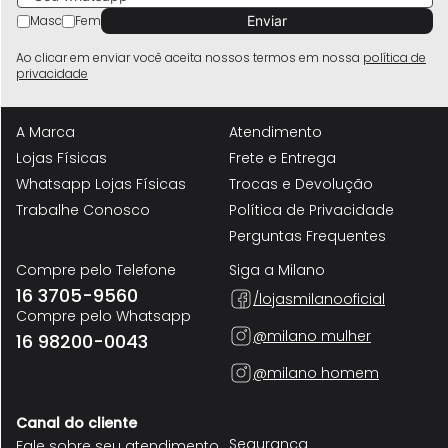
Masc
Fem
Ao clicar em enviar você aceita nossos termos em nossa
política de
privacidade
A Marca
Atendimento
Lojas Físicas
Frete e Entrega
Whatsapp Lojas Físicas
Trocas e Devolução
Trabalhe Conosco
Política de Privacidade
Perguntas Frequentes
Compre pelo Telefone
Siga a Milano
16 3705-9560
/lojasmilanooficial
Compre pelo Whatsapp
@milano mulher
16 98200-0043
@milano homem
Canal do cliente
Segurança
Fale sobre seu atendimento