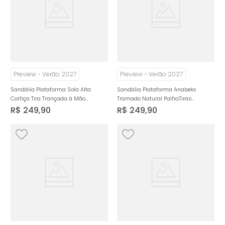
Preview - Verão 2027
Preview - Verão 2027
Sandália Plataforma Sola Alta
Sandália Plataforma Anabela
Cortiça Tira Trançada à Mão
Tramado Natural PalhaTiras
Feminino Milano Cafe 14963
Cruzadas Feminino Milano Nude
R$
249
,
90
R$
249
,
90
14962