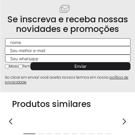
Se inscreva e receba nossas
novidades e promoções
Masc
Fem
Ao clicar em enviar você aceita nossos termos em nossa
política de
privacidade
Produtos similares
ano
Sa