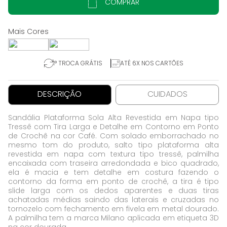
COMPRAR
1° TROCA GRÁTIS
ATÉ 6X NOS CARTÕES
DESCRIÇÃO
CUIDADOS
Sandália Plataforma Sola Alta Revestida em Napa tipo
Tressê com Tira Larga e Detalhe em Contorno em Ponto
de Crochê na cor Café. Com solado emborrachado no
mesmo tom do produto, salto tipo plataforma alta
revestida em napa com textura tipo tressê, palmilha
encaixada com traseira arredondada e bico quadrado,
ela é macia e tem detalhe em costura fazendo o
contorno da forma em ponto de crochê, a tira é tipo
slide larga com os dedos aparentes e duas tiras
achatadas médias saindo das laterais e cruzadas no
tornozelo com fechamento em fivela em metal dourado.
A palmilha tem a marca Milano aplicada em etiqueta 3D