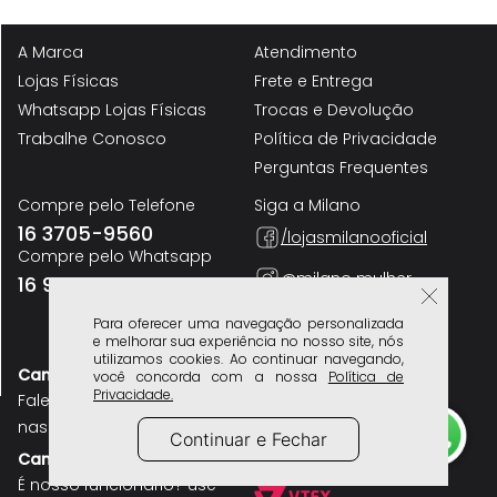
R
Para oferecer uma navegação personalizada
Sandália Plataforma Salto Anabela Cortiça Natural e Tiras em X Feminino
e melhorar sua experiência no nosso site, nós
Milano Marrom 14394
utilizamos cookies. Ao continuar navegando,
R$
249
,
90
você concorda com a nossa
Política de
Privacidade.
Continuar e Fechar
A Marca
Atendimento