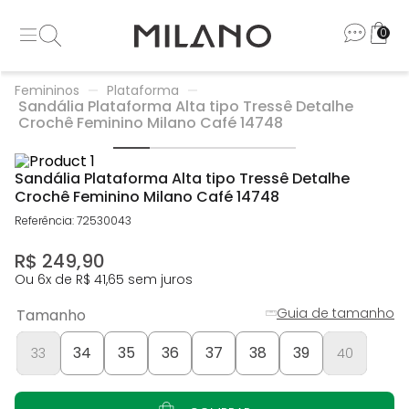
0
Femininos
Plataforma
Sandália Plataforma Alta tipo Tressê Detalhe
Crochê Feminino Milano Café 14748
Sandália Plataforma Alta tipo Tressê Detalhe
Crochê Feminino Milano Café 14748
Referência
:
72530043
R$
249
,
90
Ou
6
x de
R$
41
,
65
sem juros
Guia de tamanho
Tamanho
34
35
36
37
38
39
33
40