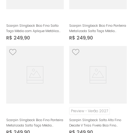
Scarpin Slingback Bico Fino Salto
Scarpin Slingback Bico Fino Ponteira
Taça Médio com Aplique Metálico
Metalizada Salto Taça Médio
Feminino Milano Preto 14950
Feminino Milano Preto 14949
R$
249
,
90
R$
249
,
90
Preview - Verão 2027
Scarpin Slingback Bico Fino Ponteira
Scarpin Slingback Salto Alto Fino
Metalizada Salto Taça Médio
Decote V Tiras Fivela Bico Fino
Feminino Milano Caramelo 14949
Feminino Milano Bege 14936
R$
249
,
90
R$
249
,
90