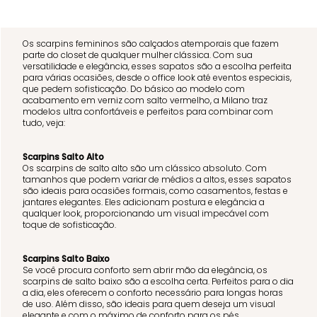
Os scarpins femininos são calçados atemporais que fazem
parte do closet de qualquer mulher clássica. Com sua
versatilidade e elegância, esses sapatos são a escolha perfeita
para várias ocasiões, desde o office look até eventos especiais,
que pedem sofisticação. Do básico ao modelo com
acabamento em verniz com salto vermelho, a Milano traz
modelos ultra confortáveis e perfeitos para combinar com
tudo, veja:
Scarpins Salto Alto
Os scarpins de salto alto são um clássico absoluto. Com
tamanhos que podem variar de médios a altos, esses sapatos
são ideais para ocasiões formais, como casamentos, festas e
jantares elegantes. Eles adicionam postura e elegância a
qualquer look, proporcionando um visual impecável com
toque de sofisticação.
Scarpins Salto Baixo
Se você procura conforto sem abrir mão da elegância, os
scarpins de salto baixo são a escolha certa. Perfeitos para o dia
a dia, eles oferecem o conforto necessário para longas horas
de uso. Além disso, são ideais para quem deseja um visual
elegante e com o máximo de conforto para os pés.