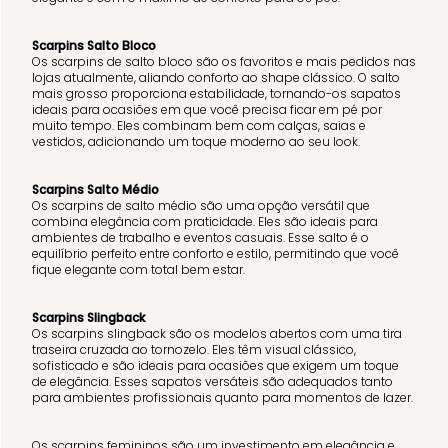
Scarpins Salto Bloco
Os scarpins de salto bloco são os favoritos e mais pedidos nas
lojas atualmente, aliando conforto ao shape clássico. O salto
mais grosso proporciona estabilidade, tornando-os sapatos
ideais para ocasiões em que você precisa ficar em pé por
muito tempo. Eles combinam bem com calças, saias e
vestidos, adicionando um toque moderno ao seu look.
Scarpins Salto Médio
Os scarpins de salto médio são uma opção versátil que
combina elegância com praticidade. Eles são ideais para
ambientes de trabalho e eventos casuais. Esse salto é o
equilíbrio perfeito entre conforto e estilo, permitindo que você
fique elegante com total bem estar.
Scarpins Slingback
Os scarpins slingback são os modelos abertos com uma tira
traseira cruzada ao tornozelo. Eles têm visual clássico,
sofisticado e são ideais para ocasiões que exigem um toque
de elegância. Esses sapatos versáteis são adequados tanto
para ambientes profissionais quanto para momentos de lazer.
Os scarpins femininos são um investimento em elegância e