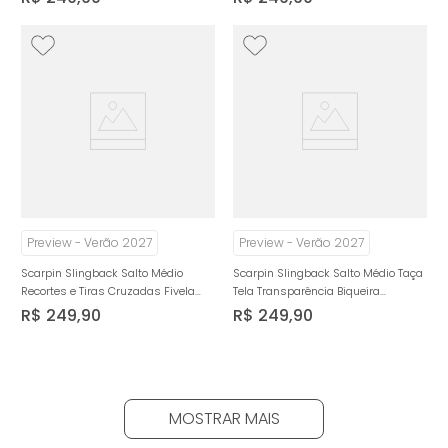
Preview - Verão 2027
Preview - Verão 2027
Scarpin Slingback Salto Médio
Scarpin Slingback Salto Médio Taça
Recortes e Tiras Cruzadas Fivela
Tela Transparência Biqueira
Feminino Milano Bege 14935
Feminino Milano Nude 14942
R$
249
,
90
R$
249
,
90
MOSTRAR MAIS