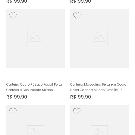
R$
99
,
90
R$
99
,
90
Carteira Couro Rústico Fóssil Porta
Carteira Masculina Feita em Couro
Cartões e Documento Milano
Napa Caprina Milano Preto 15015
Cafe/Cafe 15019
R$
99
,
90
R$
99
,
90