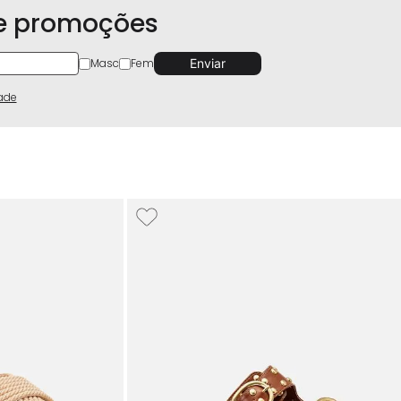
 e promoções
Masc
Fem
dade