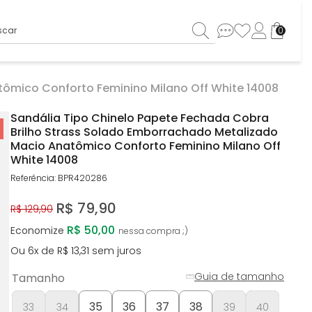
ar
0
tômico Conforto Feminino Milano Off White 14008
Sandália Tipo Chinelo Papete Fechada Cobra
Brilho Strass Solado Emborrachado Metalizado
Macio Anatômico Conforto Feminino Milano Off
White 14008
Referência
:
BPR420286
R$
79
,
90
R$
129
,
90
R$ 50,00
Economize
Ou
6
x de
R$
13
,
31
sem juros
Guia de tamanho
Tamanho
35
36
37
38
33
34
39
40