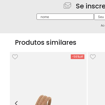
Se inscr
Ao
Produtos similares
-
56%