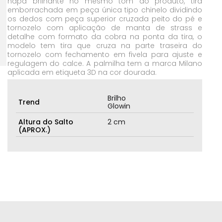
napa brilhante no mesmo tom do produto, tira
emborrachada em peça única tipo chinelo dividindo
os dedos com peça superior cruzada peito do pé e
tornozelo com aplicação de manta de strass e
detalhe com formato da cobra na ponta da tira, o
modelo tem tira que cruza na parte traseira do
tornozelo com fechamento em fivela para ajuste e
regulagem do calce. A palmilha tem a marca Milano
aplicada em etiqueta 3D na cor dourada.
Brilho
Trend
Glowin
Altura do Salto
2 cm
(APROX.)