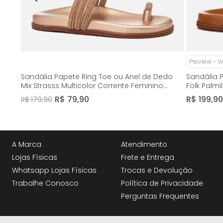
Preview - 
Sandália Papete Ring Toe ou Anel de Dedo
Sandália P
Mix Strasss Multicolor Corrente Feminino
Folk Palm
Milano Cobre 14652
Caramelo
R$
79
,
90
R$
199
,
90
R$
179
,
90
A Marca
Atendimento
Lojas Físicas
Frete e Entrega
Whatsapp Lojas Físicas
Trocas e Devolução
Trabalhe Conosco
Política de Privacidade
Perguntas Frequentes