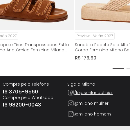
Verão 2027
Preview - Verão 2027
apete Tiras Transpassadas Estilo
Sandália Papete Sola Alta
ilha Anatômica Feminino Milano
Corda Feminino Milano Be
 14924
R$
179
,
90
Compre pelo Telefone
Siga a Milano
16 3705-9560
/lojasmilanooficial
Compre pelo Whatsapp
@milano mulher
16 98200-0043
@milano homem