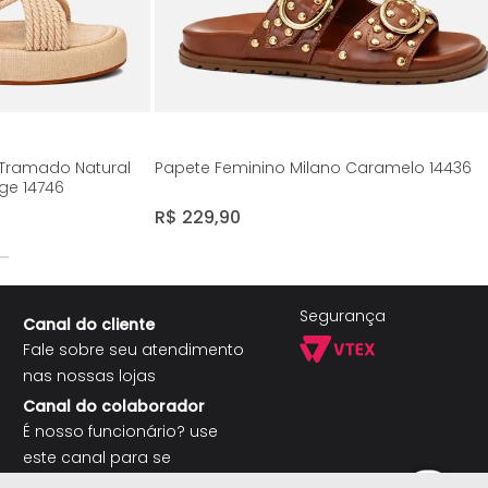
 Tramado Natural
Papete Feminino Milano Caramelo 14436
ge 14746
R$
229
,
90
Segurança
Canal do cliente
Fale sobre seu atendimento
nas nossas lojas
Canal do colaborador
É nosso funcionário? use
este canal para se
comunicar