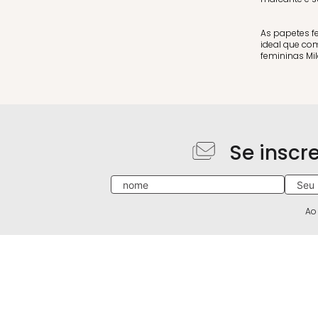
As papetes f
ideal que com
femininas Mil
Se inscr
Ao