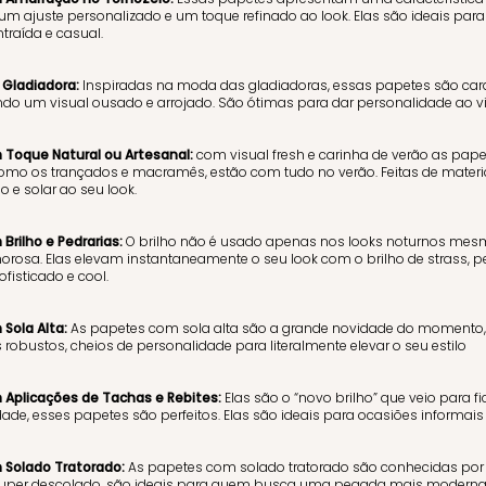
um ajuste personalizado e um toque refinado ao look. Elas são ideais p
traída e casual.
 Gladiadora:
Inspiradas na moda das gladiadoras, essas papetes são carac
do um visual ousado e arrojado. São ótimas para dar personalidade ao vi
Toque Natural ou Artesanal:
com visual fresh e carinha de verão as pap
como os trançados e macramês, estão com tudo no verão. Feitas de mater
o e solar ao seu look.
Brilho e Pedrarias:
O brilho não é usado apenas nos looks noturnos mesm
rosa. Elas elevam instantaneamente o seu look com o brilho de strass, ped
fisticado e cool.
Sola Alta:
As papetes com sola alta são a grande novidade do momento
robustos, cheios de personalidade para literalmente elevar o seu estilo
Aplicações de Tachas e Rebites:
Elas são o “novo brilho” que veio para 
ade, esses papetes são perfeitos. Elas são ideais para ocasiões informais e
Solado Tratorado:
As papetes com solado tratorado são conhecidas por
uper descolado, são ideais para quem busca uma pegada mais moderna