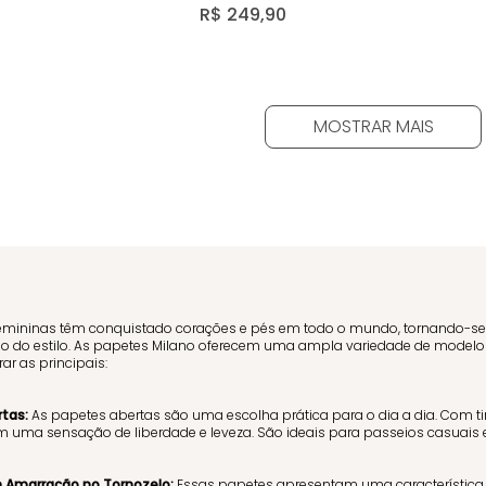
Nude 14961
R$
249
,
90
MOSTRAR MAIS
emininas têm conquistado corações e pés em todo o mundo, tornando-se 
o do estilo. As papetes Milano oferecem uma ampla variedade de modelos, 
r as principais:
tas:
As papetes abertas são uma escolha prática para o dia a dia. Com tir
 uma sensação de liberdade e leveza. São ideais para passeios casuais
 Amarração no Tornozelo:
Essas papetes apresentam uma característica el