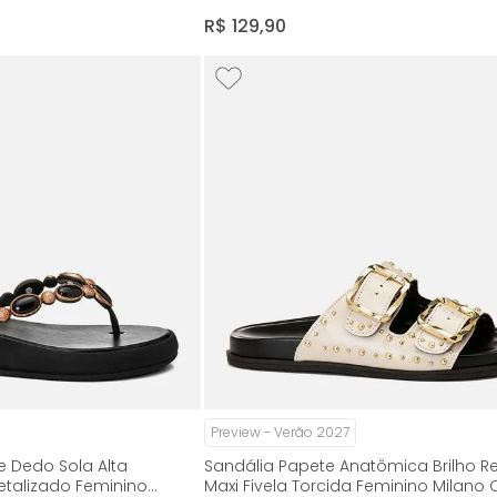
Milano Cafe 14988
R$
129
,
90
Preview - Verão 2027
e Dedo Sola Alta
Sandália Papete Anatômica Brilho Re
etalizado Feminino
Maxi Fivela Torcida Feminino Milano O