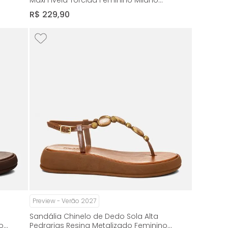
Maxi Fivela Torcida Feminino Milano
Caramelo 14965
R$
229
,
90
Preview - Verão 2027
Sandália Chinelo de Dedo Sola Alta
o
Pedrarias Resina Metalizado Feminino