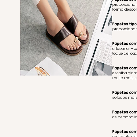
proporciona 
forma descon
Papetes tipo
proporcionan
Papetes com 
artesanal – 
toque delicad
Papetes com 
escolha glamo
muito mais so
Papetes com 
solados mais 
Papetes com 
de personalid
Papetes com 
marcante e s