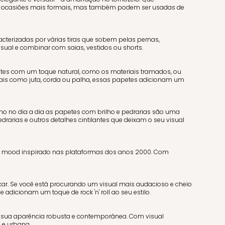
ara ocasiões mais formais, mas também podem ser usadas de
terizadas por várias tiras que sobem pelas pernas,
sual e combinar com saias, vestidos ou shorts.
etes com um toque natural, como os materiais tramados, ou
iais como juta, corda ou palha, essas papetes adicionam um
o no dia a dia as papetes com brilho e pedrarias são uma
rarias e outros detalhes cintilantes que deixam o seu visual
, mood inspirado nas plataformas dos anos 2000. Com
ficar. Se você está procurando um visual mais audacioso e cheio
 adicionam um toque de rock 'n' roll ao seu estilo.
 sua aparência robusta e contemporânea. Com visual
 e urbana.