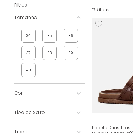
Filtros
176
Tamanho
34
35
36
37
38
39
40
Cor
bege
branco
Tipo de Salto
bronze
cinza
médio
Papete Duas Tiras
colorido
dourado
Trend
tratorado