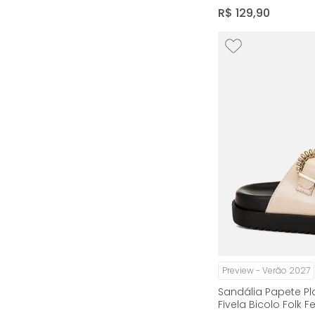
Milano Preto 14986
R$
129
,
90
Preview - Verão 2027
Sandália Papete Pl
Fivela Bicolo Folk 