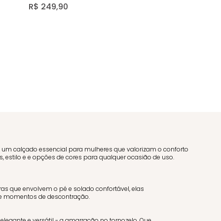
Bege 14961
R$
249
,
90
um calçado essencial para mulheres que valorizam o conforto
estilo e e opções de cores para qualquer ocasião de uso.
as que envolvem o pé e solado confortável, elas
 e momentos de descontração.
egante e versátil - a amarração no tornozelo. Que