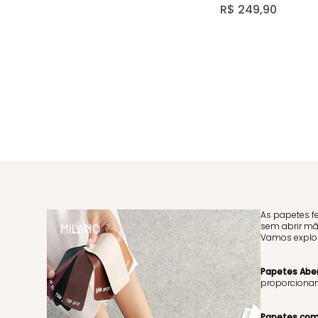
14925
R$
249
,
90
As papetes f
sem abrir mã
Vamos explora
Papetes Aber
proporcionam
Papetes com