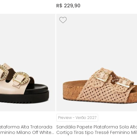
White 14965
R$
229
,
90
Preview - Verão 2027
ataforma Alta Tratorada
Sandália Papete Plataforma Sola Alt
Feminino Milano Off White
Cortiça Tiras tipo Tressê Feminino Mi