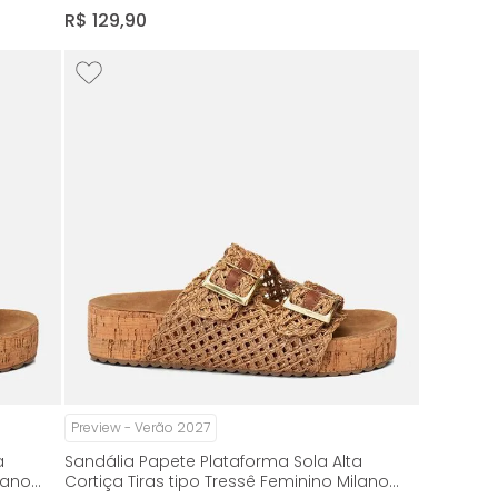
Milano Marrom 14986
R$
129
,
90
Preview - Verão 2027
a
Sandália Papete Plataforma Sola Alta
lano
Cortiça Tiras tipo Tressê Feminino Milano