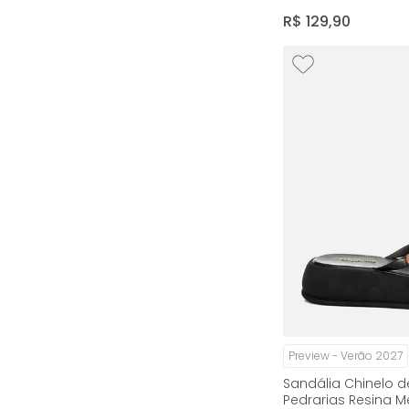
Milano Cafe 14986
R$
129
,
90
Preview - Verão 2027
Sandália Chinelo d
Pedrarias Resina M