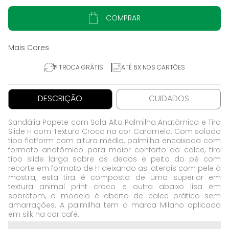
COMPRAR
1° TROCA GRÁTIS
ATÉ 6X NOS CARTÕES
DESCRIÇÃO
CUIDADOS
Sandália Papete com Sola Alta Palmilha Anatômica e Tira
Slide H com Textura Croco na cor Caramelo. Com solado
tipo flatform com altura média, palmilha encaixada com
formato anatômico para maior conforto do calce, tira
tipo slide larga sobre os dedos e peito do pé com
recorte em formato de H deixando as laterais com pele à
mostra, esta tira é composta de uma superior em
textura animal print croco e outra abaixo lisa em
sobretom, o modelo é aberto de calce prático sem
amarrações. A palmilha tem a marca Milano aplicada
em silk na cor café.