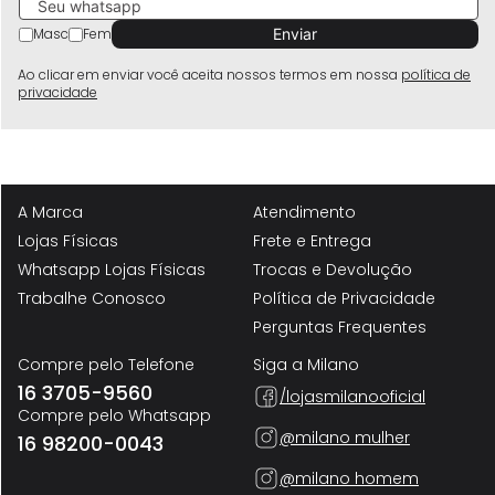
Masc
Fem
Ao clicar em enviar você aceita nossos termos em nossa
política de
privacidade
A Marca
Atendimento
Lojas Físicas
Frete e Entrega
Whatsapp Lojas Físicas
Trocas e Devolução
Trabalhe Conosco
Política de Privacidade
Perguntas Frequentes
Compre pelo Telefone
Siga a Milano
16 3705-9560
/lojasmilanooficial
Compre pelo Whatsapp
@milano mulher
16 98200-0043