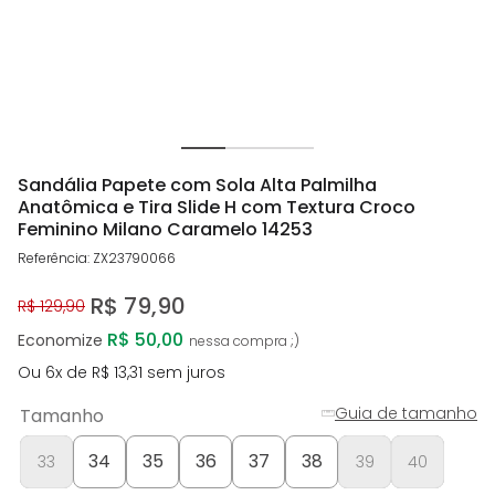
Sandália Papete com Sola Alta Palmilha
Anatômica e Tira Slide H com Textura Croco
Feminino Milano Caramelo 14253
Referência
:
ZX23790066
R$
79
,
90
R$
129
,
90
R$ 50,00
Economize
Ou
6
x de
R$
13
,
31
sem juros
Guia de tamanho
Tamanho
34
35
36
37
38
33
39
40