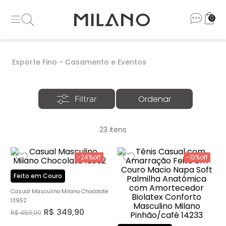
0
Esporte Fino - Casamento e Eventos
23
-
24%
-
13%
Feito em Couro
Casual Masculino Milano Chocolate
13952
R$
349
,
90
R$
459
,
90