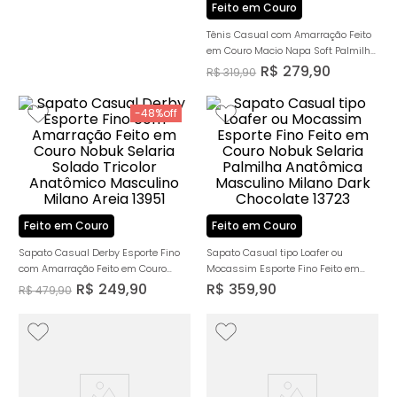
Feito em Couro
Tênis Casual com Amarração Feito
em Couro Macio Napa Soft Palmilha
Anatômica com Amortecedor
R$
279
,
90
R$
319
,
90
Biolatex Conforto Masculino Milano
Pinhão/café 14233
-
48%
Feito em Couro
Feito em Couro
Sapato Casual Derby Esporte Fino
Sapato Casual tipo Loafer ou
com Amarração Feito em Couro
Mocassim Esporte Fino Feito em
Nobuk Selaria Solado Tricolor
Couro Nobuk Selaria Palmilha
R$
249
,
90
R$
359
,
90
R$
479
,
90
Anatômico Masculino Milano Areia
Anatômica Masculino Milano Dark
13951
Chocolate 13723