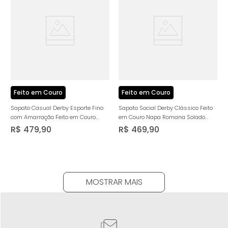
Feito em Couro
Feito em Couro
Sapato Casual Derby Esporte Fino
Sapato Social Derby Clássico Feito
com Amarração Feito em Couro
em Couro Napa Romana Solado
Macio Napa Soft Sola Alta Tricolor
Couro Palmilha Anatômica
R$
479
,
90
R$
469
,
90
Masculino Milano Dark Whisky
Masculino Milano Chocolate 13852
13660
MOSTRAR MAIS