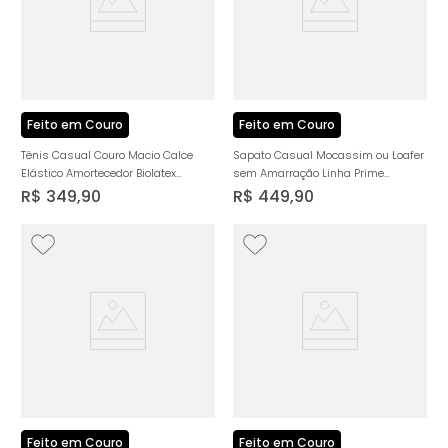
Feito em Couro
Feito em Couro
Tênis Casual Couro Macio Calce
Sapato Casual Mocassim ou Loafer
Elástico Amortecedor Biolatex
sem Amarração Linha Prime
Masculino Milano Preto/Preto 14244
Premium Feito em Couro Macio
R$
349
,
90
R$
449
,
90
Napa Soft Amortecedor Biolatex
Masculino Milano Whisky 14097
Feito em Couro
Feito em Couro