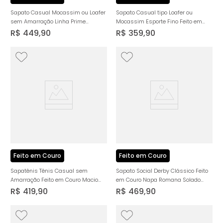
Sapato Casual Mocassim ou Loafer
Sapato Casual tipo Loafer ou
sem Amarração Linha Prime
Mocassim Esporte Fino Feito em
Premium Feito em Couro Macio
Couro Nobuk Selaria Palmilha
R$
449
,
90
R$
359
,
90
Napa Soft Amortecedor Biolatex
Anatômica Masculino Milano
Masculino Milano Preto 14097
Tabaco 13723
Feito em Couro
Feito em Couro
Sapatênis Tênis Casual sem
Sapato Social Derby Clássico Feito
Amarração Feito em Couro Macio
em Couro Napa Romana Solado
Napa Soft Solado EVA Tech Super
Couro Palmilha Anatômica
R$
419
,
90
R$
469
,
90
Leve Palmilha Anatômica Masculino
Masculino Milano Preto 13852
Milano Branco 13889