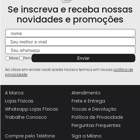
Se inscreva e receba nossas
novidades e promoções
Masc
Fem
Ao clicar em enviar você aceita nossos termos em nossa
política de
privacidade
A Marca
Atendimento
Lojas Físicas
Frete e Entrega
Whatsapp Lojas Físicas
Trocas e Devolução
Trabalhe Conosco
Política de Privacidade
Perguntas Frequentes
Compre pelo Telefone
Siga a Milano