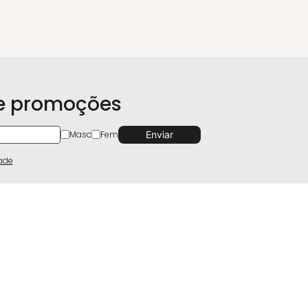
 e promoções
Masc
Fem
dade