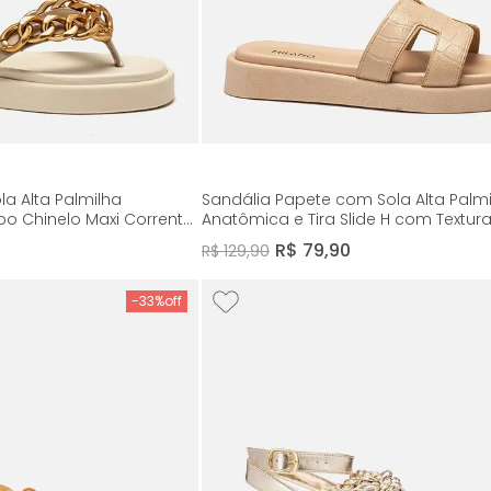
la Alta Palmilha
Sandália Papete com Sola Alta Palm
ipo Chinelo Maxi Corrente
Anatômica e Tira Slide H com Textur
f White 14254
Feminino Milano Amendoa 14253
R$
79
,
90
R$
129
,
90
-
33%