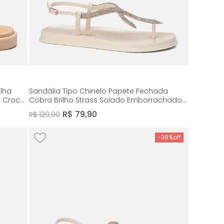
ilha
Sandália Tipo Chinelo Papete Fechada
a Croco
Cobra Brilho Strass Solado Emborrachado
Metalizado Macio Anatômico Conforto
R$
79
,
90
R$
129
,
90
Feminino Milano Off White 14008
-
38%