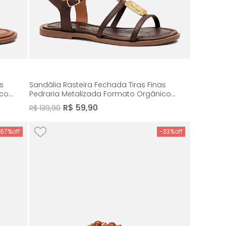
s
Sandália Rasteira Fechada Tiras Finas
ico
Pedraria Metalizada Formato Orgânico
97
Boho Feminino Milano Marrom 14297
R$
59
,
90
R$
139
,
90
-
67%
-
33%