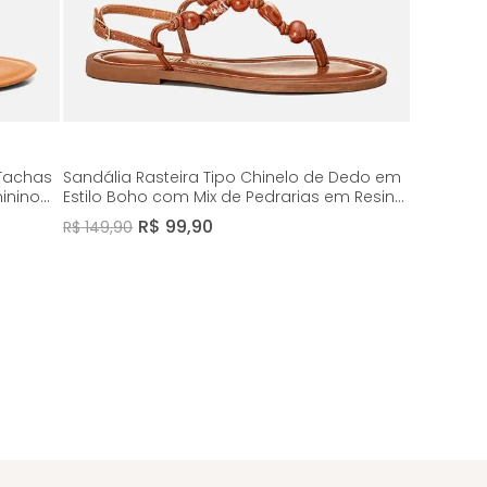
 Tachas
Sandália Rasteira Tipo Chinelo de Dedo em
inino
Estilo Boho com Mix de Pedrarias em Resina
e Nozinhos Feminino Milano Caramelo 14125
R$
99
,
90
R$
149
,
90