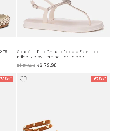
3879
Sandália Tipo Chinelo Papete Fechada
Brilho Strass Detalhe Flor Solado
Emborrachado Macio Anatômico Conforto
R$
79
,
90
R$
129
,
90
Feminino Milano Off White 14007
-
73%
-
67%