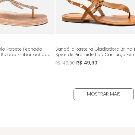
nelo Papete Fechada
Sandália Rasteira Gladiadora Brilho
ss Solado Emborrachado
Spike de Pirâmide tipo Camurça Fem
Anatômico Conforto
Milano Caramelo 14343
R$
49
,
90
R$
149
,
90
Champagne 14008
MOSTRAR MAIS