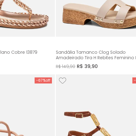
lano Cobre 13879
Sandália Tamanco Clog Solado
Amadeirado Tira H Rebites Feminino 
Bege 14458
R$
39
,
90
R$
149
,
90
-
67%