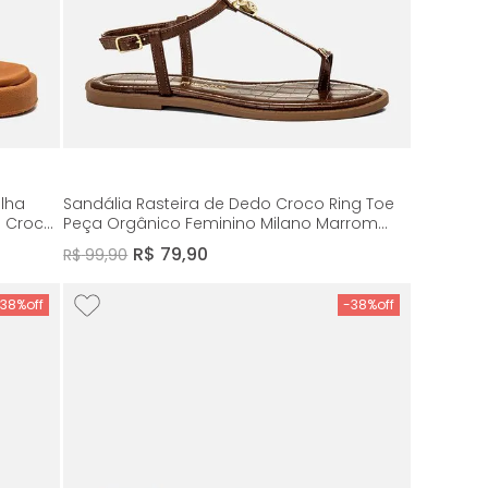
ilha
Sandália Rasteira de Dedo Croco Ring Toe
a Croco
Peça Orgânico Feminino Milano Marrom
14200
R$
79
,
90
R$
99
,
90
-
38%
-
38%