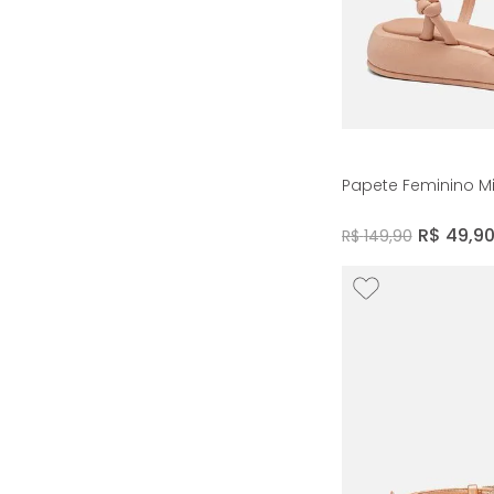
Papete Feminino M
R$
49
,
9
R$
149
,
90