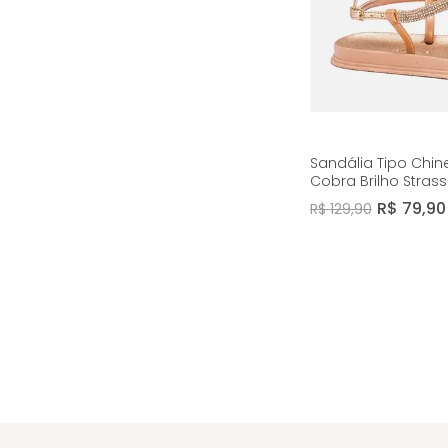
Sandália Tipo Chi
Cobra Brilho Stra
Metalizado Macio 
R$
79
,
90
R$
129
,
90
Feminino Milano 