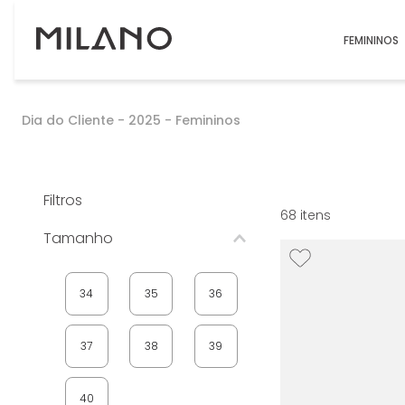
FEMININOS
Dia do Cliente - 2025 - Femininos
Filtros
68
Tamanho
34
35
36
37
38
39
40