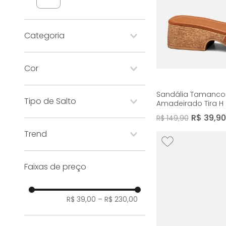
Categoria
rasteiras-flats
Cor
papete
tamanco
tênis
bege
branco
Sandália Tamanco
Tipo de Salto
Amadeirado Tira H 
sandália
bronze
dourado
Caramelo 14458
R$
39
,
90
mocassim
R$
149
,
90
bloco
sapatilha
estampa
marrom
Trend
geométrico
mule
médio
prata
preto
plataforma
tons terrosos
plataforma
bota
Faixas de preço
rosa
boho chic e folk
salto geométrico
brilho
tachas
R$ 39,00
–
R$ 230,00
pedrarias
natural e artesanal