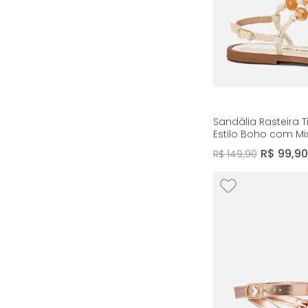
Sandália Rasteira 
Estilo Boho com Mi
e Nozinhos Feminino
R$
99
,
90
R$
149
,
90