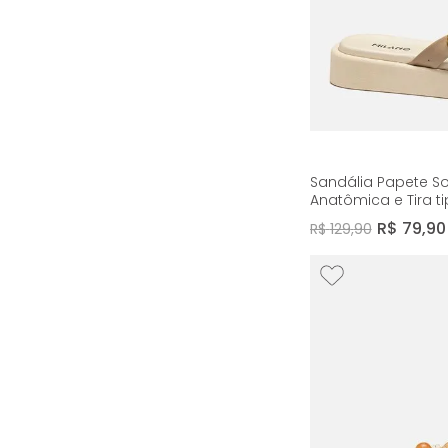
tramado
retrô
animal print
bico fino
Ver mais
25
Sandália Papete So
Anatômica e Tira t
Feminino Milano Of
R$
79
,
90
R$
129
,
90