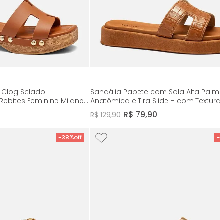
 Clog Solado
Sandália Papete com Sola Alta Palm
Rebites Feminino Milano
Anatômica e Tira Slide H com Textur
Feminino Milano Caramelo 14253
R$
79
,
90
R$
129
,
90
-
38%