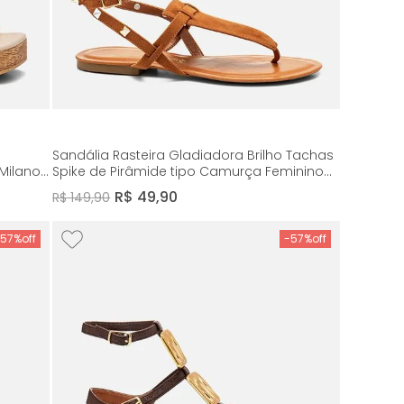
Sandália Rasteira Gladiadora Brilho Tachas
Milano
Spike de Pirâmide tipo Camurça Feminino
Milano Marrom 14343
R$
49
,
90
R$
149
,
90
-
57%
-
57%