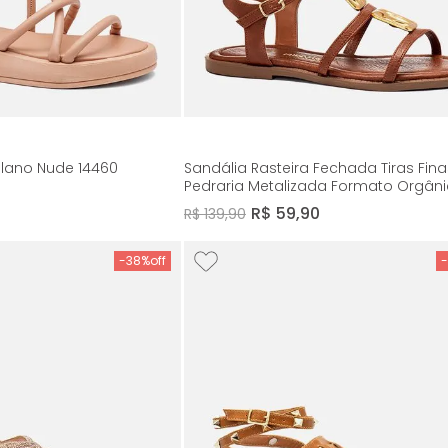
ilano Nude 14460
Sandália Rasteira Fechada Tiras Fina
Pedraria Metalizada Formato Orgân
Boho Feminino Milano Caramelo 142
0
R$
59
,
90
R$
139
,
90
-
38%