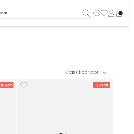
ar
0
-
38%
-
20%