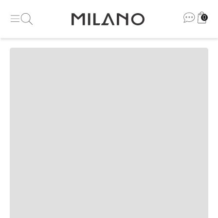
0
Se inscreva e receba nossas
novidades e promoções
Masc
Fem
Ao clicar em enviar você aceita nossos termos em nossa
política de
privacidade