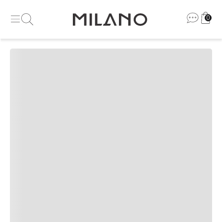
0
Se inscreva e receba nossas
novidades e promoções
Masc
Fem
Ao clicar em enviar você aceita nossos termos em nossa
política de
privacidade