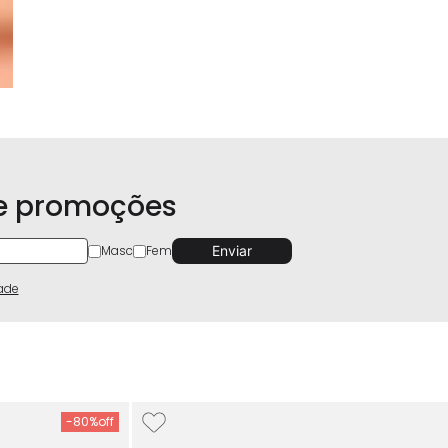
 e promoções
Masc
Fem
dade
-
80%