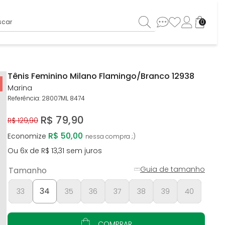
ar
0
Tênis Feminino Milano Flamingo/Branco 12938
Marina
Referência
:
28007ML 8474
R$
79
,
90
R$
129
,
90
R$ 50,00
Economize
Ou
6
x de
R$
13
,
31
sem juros
Guia de tamanho
Tamanho
34
33
35
36
37
38
39
40
COMPRAR