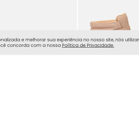
lizada e melhorar sua experiência no nosso site, nós utiliz
você concorda com a nossa
Política de Privacidade.
erão 2027
l Esportivo Sola Alta Mix de
Tênis Feminino Milano Bege
Feminino Milano Off White 14820
R$
79
,
90
R$
399
,
90