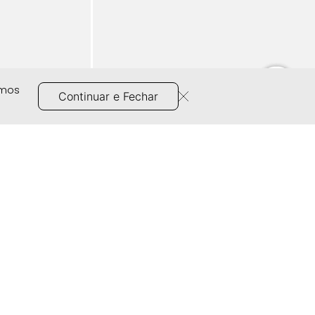
amos
Continuar e Fechar
 14509
Tênis Feminino Milano Cinza 14411
R$
199
,
90