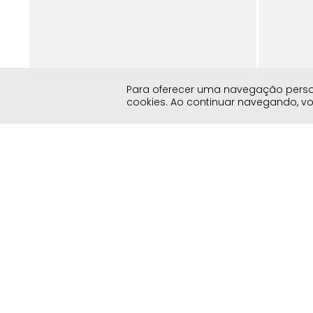
7
Para oferecer uma navegação persona
cookies. Ao continuar navegando, 
Preview - V
Tênis Sola Caixa Mix Cores Cadarço Duplo
Tênis Casua
Feminino Milano Verde 14840
Materiais 
R$
99
,
90
R$
199
,
90
R$
179
,
90