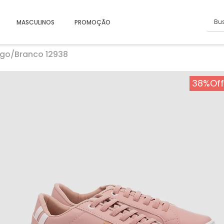
Busc
MASCULINOS
PROMOÇÃO
ngo/Branco 12938
38%
Off