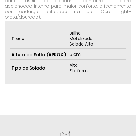
parte traseira do calcanhar, contorno do cano
acolchoado interno para maior conforto, e fechamento
por cadarço achatado na cor Ouro Light–
prata/dourado).
Brilho
Trend
Metalizado
Solado Alto
6 cm
Altura do Salto (APROX.)
Alto
Tipo de Solado
Flatform