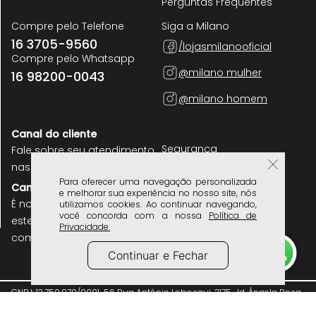
Perguntas Frequentes
Compre pelo Telefone
Siga a Milano
16 3705-9560
/lojasmilanooficial
Compre pelo Whatsapp
@milano mulher
16 98200-0043
@milano homem
Canal do cliente
Segurança
Fale sobre seu atendimento
nas nossas lojas
Para oferecer uma navegação personalizada
Canal do colaborador
e melhorar sua experiência no nosso site, nós
É nosso funcionário? use
utilizamos cookies. Ao continuar navegando,
você concorda com a nossa
Política de
este canal para se
Privacidade.
comunicar
Continuar e Fechar
CNPJ: 13.750.970/0001-56 Rua Antônio Lobosqui, 3175, Jd. Ângela Rosa
CEP: 14403-638, Franca - SP