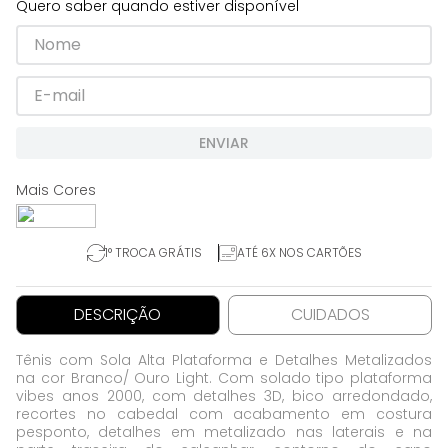
Quero saber quando estiver disponível
ENVIAR
1° TROCA GRÁTIS
ATÉ 6X NOS CARTÕES
DESCRIÇÃO
CUIDADOS
Tênis com Sola Alta Plataforma e Detalhes Metalizados
na cor Branco/ Ouro Light. Com solado tipo plataforma
vibes anos 2000, com detalhes 3D, bico arredondado,
recortes no cabedal com acabamento em costura
pesponto, detalhes em metalizado nas laterais e na