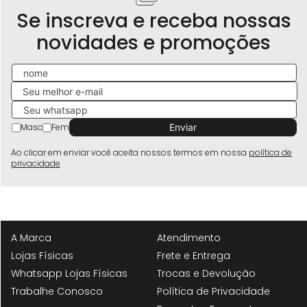
Se inscreva e receba nossas
novidades e promoções
Masc
Fem
Ao clicar em enviar você aceita nossos termos em nossa
política de
privacidade
A Marca
Atendimento
Lojas Físicas
Frete e Entrega
Whatsapp Lojas Físicas
Trocas e Devolução
Trabalhe Conosco
Política de Privacidade