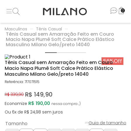
0
Masculinos
Tênis Casual
Tênis Casual sem Amarração Feito em Couro
Macio Napa Plumê Soft Calce Prático Elástico
Masculino Milano Gelo/preto 14040
56%
Off
Tênis Casual sem Amarração Feito em Couro
Macio Napa Plumê Soft Calce Prático Elástico
Masculino Milano Gelo/preto 14040
Referência
:
717071515
R$
149
,
90
R$
339
,
90
R$ 190,00
Economize
Ou
6
x de
R$
24
,
98
sem juros
Guia de tamanho
Tamanho