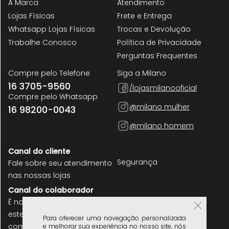
A Marca
Atendimento
Lojas Físicas
Frete e Entrega
Whatsapp Lojas Físicas
Trocas e Devolução
Trabalhe Conosco
Política de Privacidade
Perguntas Frequentes
Compre pelo Telefone
Siga a Milano
16 3705-9560
/lojasmilanooficial
Compre pelo Whatsapp
@milano mulher
16 98200-0043
@milano homem
Canal do cliente
Fale sobre seu atendimento
Segurança
nas nossas lojas
Canal do colaborador
Para oferecer uma navegação personalizada
É nosso funcionário? use
e melhorar sua experiência no nosso site, nós