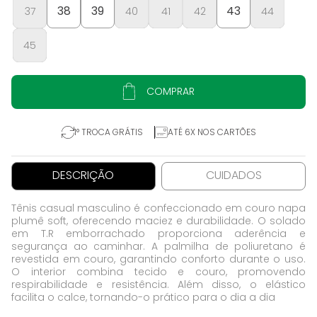
38
39
43
37
40
41
42
44
45
COMPRAR
1° TROCA GRÁTIS
ATÉ 6X NOS CARTÕES
DESCRIÇÃO
CUIDADOS
Tênis casual masculino é confeccionado em couro napa
plumê soft, oferecendo maciez e durabilidade. O solado
em T.R emborrachado proporciona aderência e
segurança ao caminhar. A palmilha de poliuretano é
revestida em couro, garantindo conforto durante o uso.
O interior combina tecido e couro, promovendo
respirabilidade e resistência. Além disso, o elástico