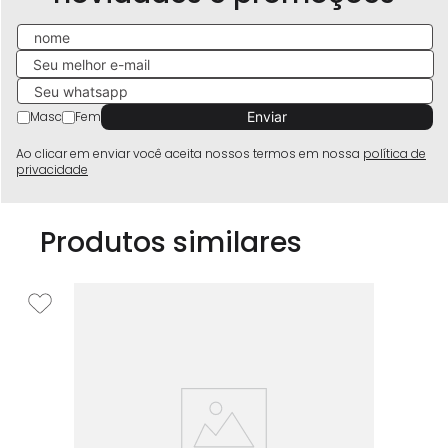
Masc
Fem
Ao clicar em enviar você aceita nossos termos em nossa
política de
privacidade
Produtos similares
Fe
R