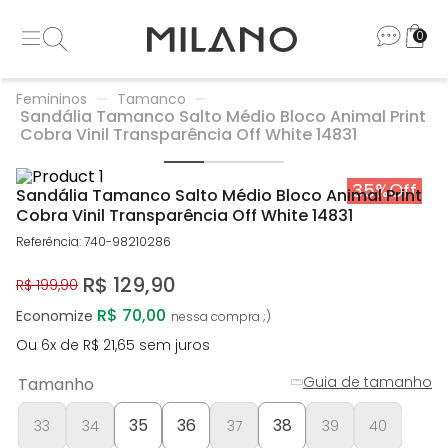
0
Femininos
Tamanco
Sandália Tamanco Salto Médio Bloco Animal Print
Cobra Vinil Transparência Off White 14831
35%
Off
Sandália Tamanco Salto Médio Bloco Animal Print
Cobra Vinil Transparência Off White 14831
Referência
:
740-98210286
R$
129
,
90
R$
199
,
90
R$ 70,00
Economize
Ou
6
x de
R$
21
,
65
sem juros
Guia de tamanho
Tamanho
35
36
38
33
34
37
39
40