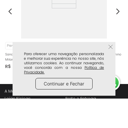
Preview - Verão 2027
Para oferecer uma navegação personalizada
Sandália Tamanco Salto Médio Escultural Cromado Bico Quadrado Feminino
e melhorar sua experiência no nosso site, nós
Milano Coral 15011
utilizamos cookies. Ao continuar navegando,
R$
249
,
90
você concorda com a nossa
Política de
Privacidade.
Continuar e Fechar
A Marca
Atendimento
Lojas Físicas
Frete e Entrega
Whatsapp Lojas Físicas
Trocas e Devolução
Trabalhe Conosco
Política de Privacidade
Perguntas Frequentes