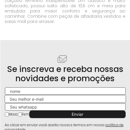
calçado feminino indispensável. Um clássico e muito
sofisticado, possui salto alto de 10,5 cm e meia pata
embutida para maior conforto e segurança ao
caminhar. Combine com peças de alfaiataria, vestidos e
saias midi para arrasar.
Se inscreva e receba nossas
novidades e promoções
Masc
Fem
Ao clicar em enviar você aceita nossos termos em nossa
política de
privacidade