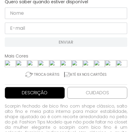
Quero saber quando estiver disponível
ENVIAR
1° TROCA GRÁTIS
ATÉ 6X NOS CARTÕES
DESCRIÇÃO
CUIDADOS
Scarpin fechado de bico fino com shape clássico, salto
alto fino e meia pata interna para maior estabilidade,
shape ajustado ao é com recorte arredondado no peito
do pé. Fashion Tips Modelo que não pode faltar no closet
da mulher elegante o scarpin com bico fino é um