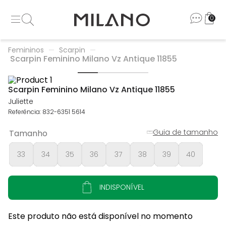
0
Femininos
Scarpin
Scarpin Feminino Milano Vz Antique 11855
Scarpin Feminino Milano Vz Antique 11855
Juliette
Referência
:
832-6351 5614
Guia de tamanho
Tamanho
33
34
35
36
37
38
39
40
INDISPONÍVEL
Este produto não está disponível no momento