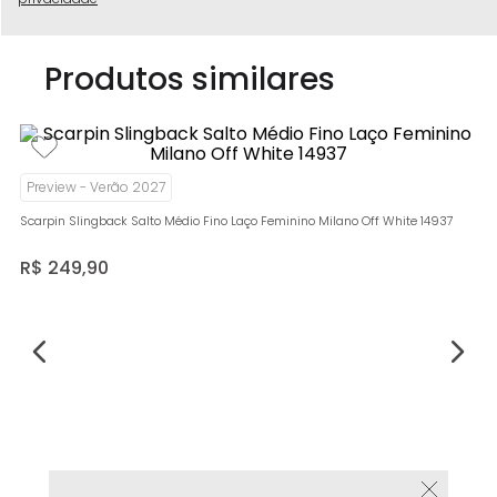
Produtos similares
P
Sc
Preview - Verão 2027
Mi
Scarpin Slingback Salto Médio Fino Laço Feminino Milano Off White 14937
R
R$
249
,
90