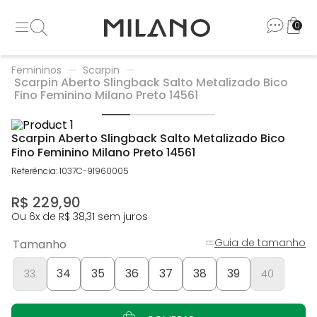
0
Femininos
Scarpin
Scarpin Aberto Slingback Salto Metalizado Bico
Fino Feminino Milano Preto 14561
Scarpin Aberto Slingback Salto Metalizado Bico
Fino Feminino Milano Preto 14561
Referência
:
1037C-91960005
R$
229
,
90
Ou
6
x de
R$
38
,
31
sem juros
Guia de tamanho
Tamanho
34
35
36
37
38
39
33
40