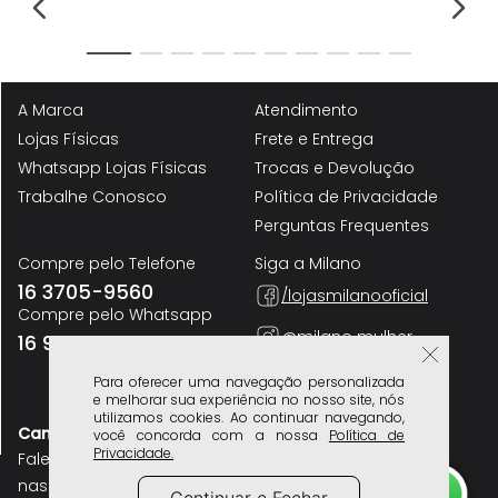
Inverno 2026
P
Scarpin Anabela Slingback Moeda Boho Salto Escultural Feminino Milano
Sc
Café 14679
Mi
R$
199
,
90
R
A Marca
Atendimento
Lojas Físicas
Frete e Entrega
Whatsapp Lojas Físicas
Trocas e Devolução
Trabalhe Conosco
Política de Privacidade
Perguntas Frequentes
Compre pelo Telefone
Siga a Milano
16 3705-9560
/lojasmilanooficial
Para oferecer uma navegação personalizada
Compre pelo Whatsapp
e melhorar sua experiência no nosso site, nós
@milano mulher
16 98200-0043
utilizamos cookies. Ao continuar navegando,
você concorda com a nossa
Política de
Privacidade.
@milano homem