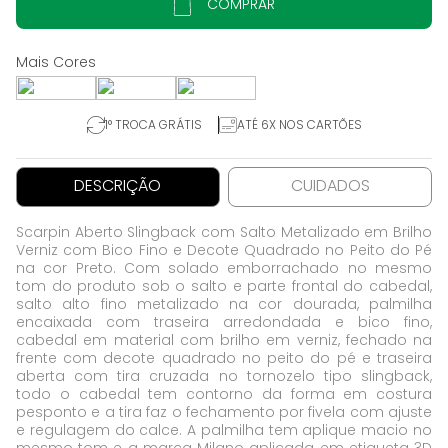
COMPRAR
1° TROCA GRÁTIS
ATÉ 6X NOS CARTÕES
DESCRIÇÃO
CUIDADOS
Scarpin Aberto Slingback com Salto Metalizado em Brilho
Verniz com Bico Fino e Decote Quadrado no Peito do Pé
na cor Preto. Com solado emborrachado no mesmo
tom do produto sob o salto e parte frontal do cabedal,
salto alto fino metalizado na cor dourada, palmilha
encaixada com traseira arredondada e bico fino,
cabedal em material com brilho em verniz, fechado na
frente com decote quadrado no peito do pé e traseira
aberta com tira cruzada no tornozelo tipo slingback,
todo o cabedal tem contorno da forma em costura
pesponto e a tira faz o fechamento por fivela com ajuste
e regulagem do calce. A palmilha tem aplique macio no