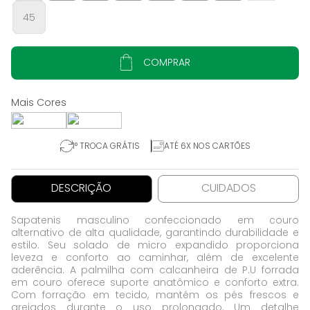
45
COMPRAR
1° TROCA GRÁTIS
ATÉ 6X NOS CARTÕES
DESCRIÇÃO
CUIDADOS
Sapatenis masculino confeccionado em couro
alternativo de alta qualidade, garantindo durabilidade e
estilo. Seu solado de micro expandido proporciona
leveza e conforto ao caminhar, além de excelente
aderência. A palmilha com calcanheira de P.U forrada
em couro oferece suporte anatômico e conforto extra.
Com forração em tecido, mantém os pés frescos e
arejados durante o uso prolongado. Um detalhe