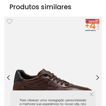
Produtos similares
-
32%
F
Sa
o
Mi
R
Para oferecer uma navegação personalizada
e melhorar sua experiência no nosso site, nós