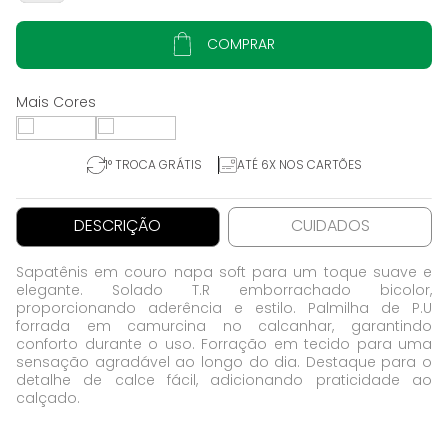
COMPRAR
1° TROCA GRÁTIS
ATÉ 6X NOS CARTÕES
DESCRIÇÃO
CUIDADOS
Sapatênis em couro napa soft para um toque suave e
elegante. Solado T.R emborrachado bicolor,
proporcionando aderência e estilo. Palmilha de P.U
forrada em camurcina no calcanhar, garantindo
conforto durante o uso. Forração em tecido para uma
sensação agradável ao longo do dia. Destaque para o
detalhe de calce fácil, adicionando praticidade ao
calçado.