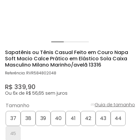
Sapatênis ou Tênis Casual Feito em Couro Napa
Soft Macio Calce Prático em Elástico Sola Caixa
Masculino Milano Marinho/avelã 13316
Referência
:
RVR584802048
R$
339
,
90
Ou
6
x de
R$
56
,
65
sem juros
Guia de tamanho
Tamanho
37
38
39
40
41
42
43
44
45