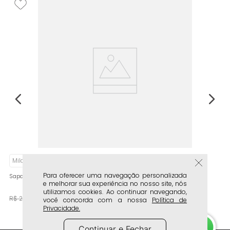
F
Sa
R
Milano Green
Para oferecer uma navegação personalizada
Sapatenis Masculino Milano Branco/natural 13933
e melhorar sua experiência no nosso site, nós
utilizamos cookies. Ao continuar navegando,
R$
119
,
90
R$
219
,
90
você concorda com a nossa
Política de
Privacidade.
Continuar e Fechar