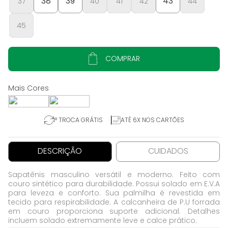
38
39
43
37
40
41
42
44
45
COMPRAR
1° TROCA GRÁTIS
ATÉ 6X NOS CARTÕES
DESCRIÇÃO
CUIDADOS
Sapatênis masculino versátil e moderno. Feito com
couro sintético para durabilidade. Possui solado em E.V.A
para leveza e conforto. Sua palmilha é revestida em
tecido para respirabilidade. A calcanheira de P.U forrada
em couro proporciona suporte adicional. Detalhes
incluem solado extremamente leve e calce prático.