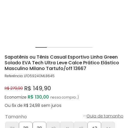
Sapatênis ou Tênis Casual Esportivo Linha Green
Solado EVA Tech Ultra Leve Calce Prático Elástico
Masculino Milano Tartufo/off 13667
Referência
:
LFO59240ML8645
R$
149
,
90
R$
279
,
90
R$ 130,00
Economize
Ou
6
x de
R$
24
,
98
sem juros
Guia de tamanho
Tamanho