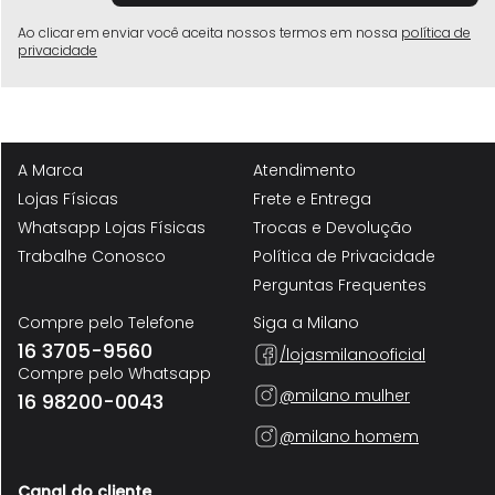
Ao clicar em enviar você aceita nossos termos em nossa
política de
privacidade
A Marca
Atendimento
Lojas Físicas
Frete e Entrega
Whatsapp Lojas Físicas
Trocas e Devolução
Trabalhe Conosco
Política de Privacidade
Perguntas Frequentes
Compre pelo Telefone
Siga a Milano
16 3705-9560
/lojasmilanooficial
Compre pelo Whatsapp
@milano mulher
16 98200-0043
@milano homem
Canal do cliente