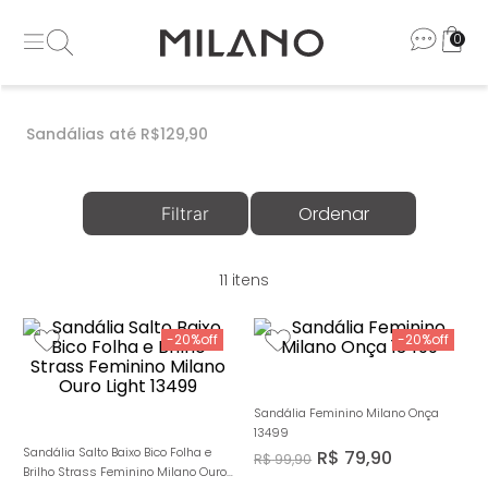
0
Sandálias até R$129,90
11
-
20%
-
20%
Sandália Feminino Milano Onça
13499
Sandália Salto Baixo Bico Folha e
R$
79
,
90
R$
99
,
90
Brilho Strass Feminino Milano Ouro