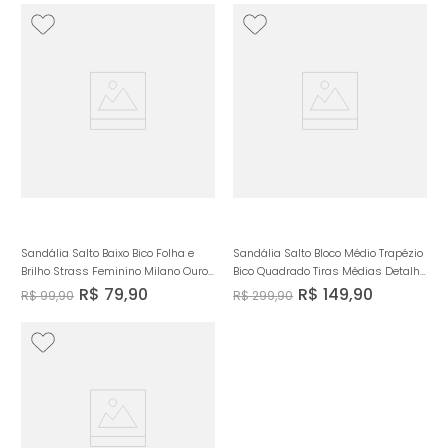
Sandália Salto Baixo Bico Folha e
Sandália Salto Bloco Médio Trapézio
Brilho Strass Feminino Milano Ouro
Bico Quadrado Tiras Médias Detalhe
Light 13498
Fivela Boho Western Feminino
R$
79
,
90
R$
149
,
90
R$
99
,
90
R$
299
,
90
Milano Caramelo 13773