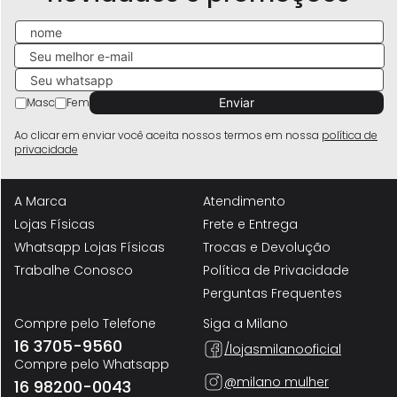
Masc
Fem
Ao clicar em enviar você aceita nossos termos em nossa
política de
privacidade
A Marca
Atendimento
Lojas Físicas
Frete e Entrega
Whatsapp Lojas Físicas
Trocas e Devolução
Trabalhe Conosco
Política de Privacidade
Perguntas Frequentes
Compre pelo Telefone
Siga a Milano
16 3705-9560
/lojasmilanooficial
Compre pelo Whatsapp
@milano mulher
16 98200-0043