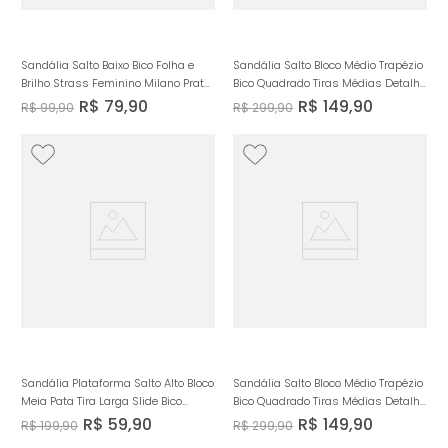
Sandália Salto Baixo Bico Folha e
Sandália Salto Bloco Médio Trapézio
Brilho Strass Feminino Milano Prata
Bico Quadrado Tiras Médias Detalhe
13499
Fivela Boho Western Feminino
R$
79
,
90
R$
149
,
90
R$
99
,
90
R$
299
,
90
Milano Bege 13773
Sandália Plataforma Salto Alto Bloco
Sandália Salto Bloco Médio Trapézio
Meia Pata Tira Larga Slide Bico
Bico Quadrado Tiras Médias Detalhe
Arredondado Feminino Milano
Fivela Boho Western Feminino
R$
59
,
90
R$
149
,
90
R$
199
,
90
R$
299
,
90
Caramelo 13975
Milano Off White 13773