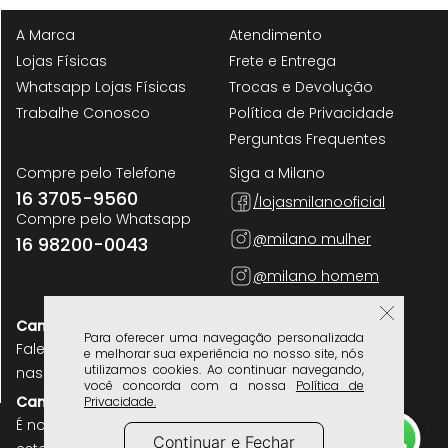
A Marca
Atendimento
Lojas Físicas
Frete e Entrega
Whatsapp Lojas Físicas
Trocas e Devolução
Trabalhe Conosco
Política de Privacidade
Perguntas Frequentes
Compre pelo Telefone
Siga a Milano
16 3705-9560
/lojasmilanooficial
Compre pelo Whatsapp
@milano mulher
16 98200-0043
@milano homem
Canal do cliente
Para oferecer uma navegação personalizada
Segurança
Fale sobre seu atendimento
e melhorar sua experiência no nosso site, nós
utilizamos cookies. Ao continuar navegando,
nas nossas lojas
você concorda com a nossa
Política de
Canal do colaborador
Privacidade.
É nosso funcionário? use
Continuar e Fechar