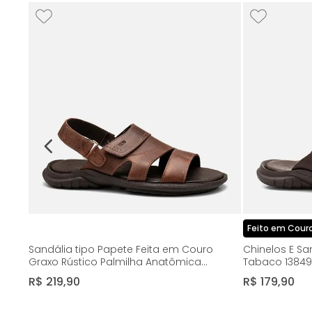
o Anil
Feito em Cour
Sandália tipo Papete Feita em Couro
Chinelos E Sa
Graxo Rústico Palmilha Anatômica
Tabaco 13849
Masculino Milano Sahara 14481
R$
219
,
90
R$
179
,
90