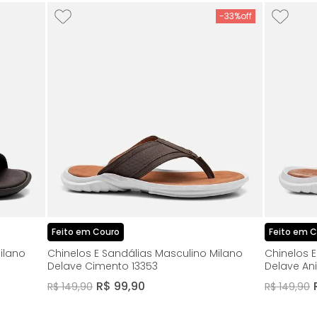
-
33%
Feito em Couro
Feito em 
ilano
Chinelos E Sandálias Masculino Milano
Chinelos 
Delave Cimento 13353
Delave Ani
R$
99
,
90
R$
149
,
90
R$
149
,
90