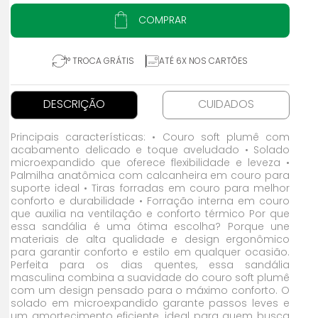
COMPRAR
1° TROCA GRÁTIS
ATÉ 6X NOS CARTÕES
DESCRIÇÃO
CUIDADOS
Principais características: • Couro soft plumê com
acabamento delicado e toque aveludado • Solado
microexpandido que oferece flexibilidade e leveza •
Palmilha anatômica com calcanheira em couro para
suporte ideal • Tiras forradas em couro para melhor
conforto e durabilidade • Forração interna em couro
que auxilia na ventilação e conforto térmico Por que
essa sandália é uma ótima escolha? Porque une
materiais de alta qualidade e design ergonômico
para garantir conforto e estilo em qualquer ocasião.
Perfeita para os dias quentes, essa sandália
masculina combina a suavidade do couro soft plumê
com um design pensado para o máximo conforto. O
solado em microexpandido garante passos leves e
um amortecimento eficiente, ideal para quem busca