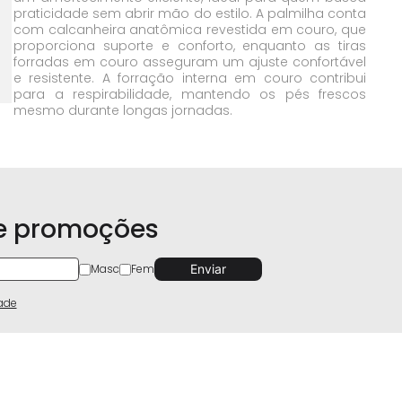
praticidade sem abrir mão do estilo. A palmilha conta
com calcanheira anatômica revestida em couro, que
proporciona suporte e conforto, enquanto as tiras
forradas em couro asseguram um ajuste confortável
e resistente. A forração interna em couro contribui
para a respirabilidade, mantendo os pés frescos
mesmo durante longas jornadas.
 e promoções
Masc
Fem
dade