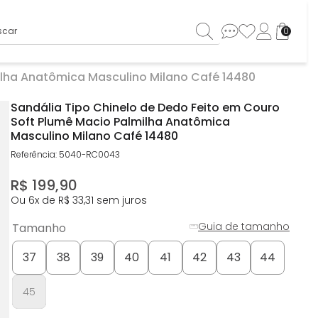
ar
0
ilha Anatômica Masculino Milano Café 14480
Sandália Tipo Chinelo de Dedo Feito em Couro
Soft Plumê Macio Palmilha Anatômica
Masculino Milano Café 14480
Referência
:
5040-RC0043
R$
199
,
90
Ou
6
x de
R$
33
,
31
sem juros
Guia de tamanho
Tamanho
37
38
39
40
41
42
43
44
45