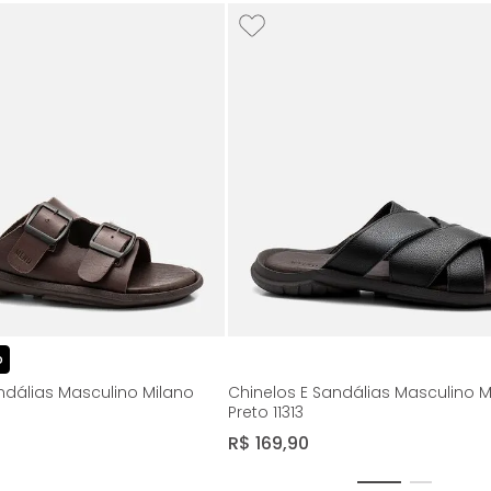
o
ndálias Masculino Milano
Chinelos E Sandálias Masculino M
Preto 11313
R$
169
,
90