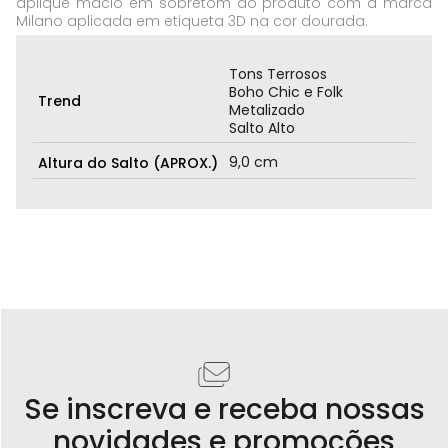
aplique macio em sobretom ao produto com a marca
Milano aplicada em etiqueta 3D na cor dourada.
Tons Terrosos
Boho Chic e Folk
Trend
Metalizado
Salto Alto
9,0 cm
Altura do Salto (APROX.)
Se inscreva e receba nossas
novidades e promoções