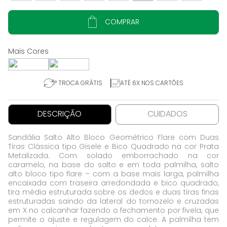
COMPRAR
1° TROCA GRÁTIS
ATÉ 6X NOS CARTÕES
DESCRIÇÃO
CUIDADOS
Sandália Salto Alto Bloco Geométrico Flare com Duas
Tiras Clássica tipo Gisele e Bico Quadrado na cor Prata
Metalizada. Com solado emborrachado na cor
caramelo, na base do salto e em toda palmilha, salto
alto bloco tipo flare – com a base mais larga, palmilha
encaixada com traseira arredondada e bico quadrado,
tira média estruturada sobre os dedos e duas tiras finas
estruturadas saindo da lateral do tornozelo e cruzadas
em X no calcanhar fazendo o fechamento por fivela, que
permite o ajuste e regulagem do calce. A palmilha tem