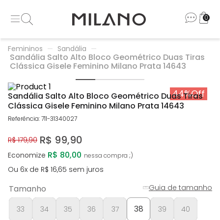
0
Femininos
Sandália
Sandália Salto Alto Bloco Geométrico Duas Tiras
Clássica Gisele Feminino Milano Prata 14643
44%
Off
Sandália Salto Alto Bloco Geométrico Duas Tiras
Clássica Gisele Feminino Milano Prata 14643
Referência
:
711-31340027
R$
99
,
90
R$
179
,
90
R$ 80,00
Economize
Ou
6
x de
R$
16
,
65
sem juros
Guia de tamanho
Tamanho
38
33
34
35
36
37
39
40