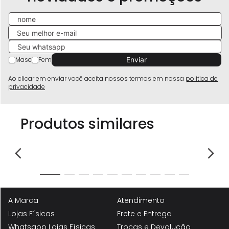
Masc
Fem
Ao clicar em enviar você aceita nossos termos em nossa
política de
privacidade
Produtos similares
-
44%
I
Sa
Sandália Feminino Milano Preto 14088
Fe
R
R$
99
,
90
R$
179
,
90