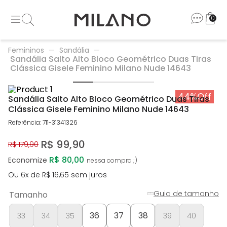
0
Femininos
Sandália
Sandália Salto Alto Bloco Geométrico Duas Tiras
Clássica Gisele Feminino Milano Nude 14643
44%
Off
Sandália Salto Alto Bloco Geométrico Duas Tiras
Clássica Gisele Feminino Milano Nude 14643
Referência
:
711-31341326
R$
99
,
90
R$
179
,
90
R$ 80,00
Economize
Ou
6
x de
R$
16
,
65
sem juros
Guia de tamanho
Tamanho
36
37
38
33
34
35
39
40