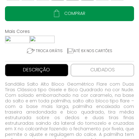
COMPRAR
1° TROCA GRÁTIS
ATÉ 6X NOS CARTÕES
DESCRIÇÃO
CUIDADOS
Sandália Salto Alto Bloco Geométrico Flare com Duas
Tiras Clássica tipo Gisele e Bico Quadrado na cor Nude.
Com solado emborrachado na cor caramelo, na base
do salto e em toda palmilha, salto alto bloco tipo flare –
com a base mais larga, palmilha encaixada com
traseira arredondada e bico quadrado, tira média
estruturada sobre os dedos e duas tiras finas
estruturadas saindo da lateral do tornozelo e cruzadas
em X no calcanhar fazendo o fechamento por fivela, que
permite o ajuste e regulagem do calce. A palmilha tem