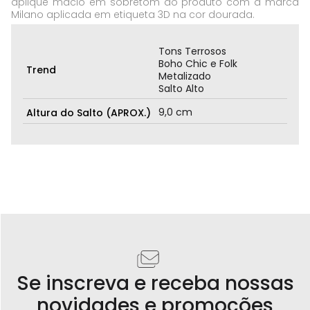
aplique macio em sobretom ao produto com a marca
Milano aplicada em etiqueta 3D na cor dourada.
Tons Terrosos
Boho Chic e Folk
Trend
Metalizado
Salto Alto
9,0 cm
Altura do Salto (APROX.)
Se inscreva e receba nossas
novidades e promoções