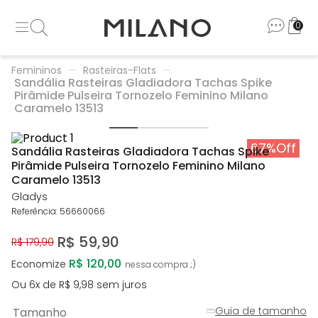
0
Femininos
Rasteiras-Flats
Sandália Rasteiras Gladiadora Tachas Spike
Pirâmide Pulseira Tornozelo Feminino Milano
Caramelo 13513
67%
Off
Sandália Rasteiras Gladiadora Tachas Spike
Pirâmide Pulseira Tornozelo Feminino Milano
Caramelo 13513
Gladys
Referência
:
56660066
R$
59
,
90
R$
179
,
90
R$ 120,00
Economize
Ou
6
x de
R$
9
,
98
sem juros
Guia de tamanho
Tamanho