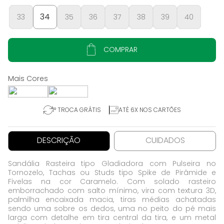
34
33
35
36
37
38
39
40
COMPRAR
1° TROCA GRÁTIS
ATÉ 6X NOS CARTÕES
DESCRIÇÃO
CUIDADOS
Sandália Rasteira tipo Gladiadora com Pulseira no
Tornozelo, Tachas ou Studs tipo Spike de Pirâmide e
Fivelas na cor Caramelo. Com solado rasteiro
emborrachado com salto mínimo, vira com textura 3D,
palmilha encaixada macia, tiras médias achatadas
sendo uma sobre os dedos, uma no peito do pé mais
larga com detalhe em tira central da tira, e um metal