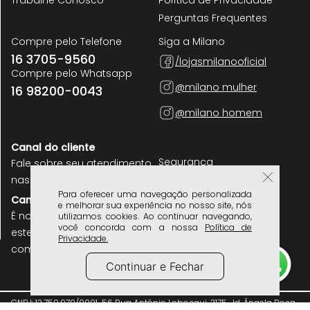
Trabalhe Conosco
Política de Privacidade
Perguntas Frequentes
Compre pelo Telefone
Siga a Milano
16 3705-9560
/lojasmilanooficial
Compre pelo Whatsapp
@milano mulher
16 98200-0043
@milano homem
Canal do cliente
Segurança
Fale sobre seu atendimento
nas nossas lojas
Para oferecer uma navegação personalizada
Canal do colaborador
e melhorar sua experiência no nosso site, nós
É nosso funcionário? use
utilizamos cookies. Ao continuar navegando,
você concorda com a nossa
Política de
este canal para se
Privacidade.
comunicar
Continuar e Fechar
CNPJ: 13.750.970/0001-56 Rua Antônio Lobosqui, 3175, Jd. Ângela Rosa