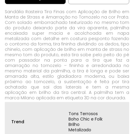
Sandália Rasteira Tira Finas com Aplicação de Brilho em
Manta de Strass e Amarração no Tornozelo na cor Prata.
Com solado emborrachado texturizado no mesmo tom
do produto deixando parte da vira aparente, palmilha
encaixada super macia e acolchoada em napa
metalizada com detalhe em costura pesponto fazendo
o contorno da forma, tira fininha dividindo os dedos, tipo
chinelo, com aplicação de brilho em manta de strass no
mesmo tom do produto, esta tira sobe pelo peito do pé
com passador na ponta para a tira que faz a
amarração no tornozelo – fininha e arredondada no
mesmo material da palmilha, a tira é longa e pode ser
amarrada alta, estilo gladiadora moderna, ou baixa
próximo ao tornozelo, a sustentação é feita por tira
achatada que sai das laterais e tem a mesma
aplicação em brilho da tira central. A palmilha tem a
marca Milano aplicada em etiqueta 3D na cor dourada.
Tons Terrosos
Boho Chic e Folk
Trend
Brilho
Metalizado