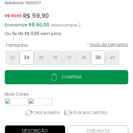
Referência
:
71430027
R$
59
,
90
R$
119
,
90
R$ 60,00
Economize
Ou
6
x de
R$
9
,
98
sem juros
Guia de tamanho
Tamanho
34
39
33
35
36
37
38
40
COMPRAR
1° TROCA GRÁTIS
ATÉ 6X NOS CARTÕES
DESCRIÇÃO
CUIDADOS