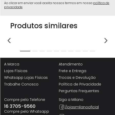
Ao clicar em enviar você aceita nossos termos em nossa
política de
privacidade
Produtos similares
A Marca
Atendimento
Lojas Físicas
Frete e Entrega
Whatsapp Lojas Físicas
Trocas e Devolução
Trabalhe Conosco
Política de Privacidade
Perguntas Frequentes
Compre pelo Telefone
Siga a Milano
16 3705-9560
/lojasmilanooficial
Compre pelo Whatsapp