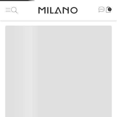
0
Se inscreva e receba nossas
novidades e promoções
Masc
Fem
Ao clicar em enviar você aceita nossos termos em nossa
política de
privacidade