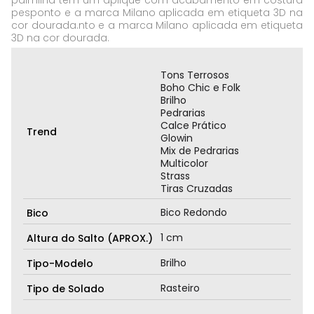
palmilha tem um aplique com acabamento em costura
pesponto e a marca Milano aplicada em etiqueta 3D na
cor dourada.nto e a marca Milano aplicada em etiqueta
3D na cor dourada.
Tons Terrosos
Boho Chic e Folk
Brilho
Pedrarias
Calce Prático
Trend
Glowin
Mix de Pedrarias
Multicolor
Strass
Tiras Cruzadas
Bico Redondo
Bico
1 cm
Altura do Salto (APROX.)
Brilho
Tipo-Modelo
Rasteiro
Tipo de Solado