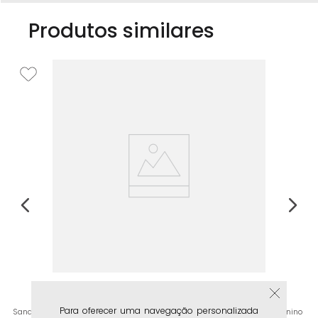
Produtos similares
Sa
Me
R
Para oferecer uma navegação personalizada
Sandália Rasteira Aberta Estilo Boho com Tira Slide e Maxi Corrente Feminino