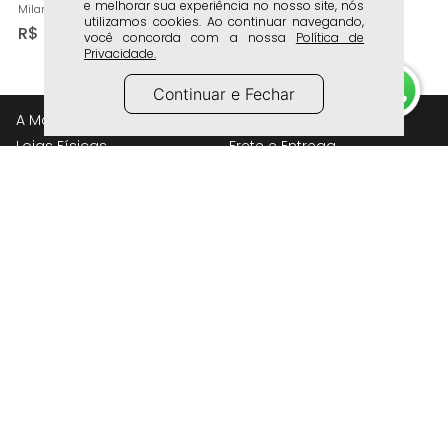
e melhorar sua experiência no nosso site, nós
Milano Caramelo 14257
utilizamos cookies. Ao continuar navegando,
R$
99
,
90
você concorda com a nossa
Política de
Privacidade.
Continuar e Fechar
A Marca
Atendimento
Lojas Físicas
Frete e Entrega
Whatsapp Lojas Físicas
Trocas e Devolução
Trabalhe Conosco
Política de Privacidade
Perguntas Frequentes
Compre pelo Telefone
Siga a Milano
16 3705-9560
/lojasmilanooficial
Compre pelo Whatsapp
@milano mulher
16 98200-0043
@milano homem
Canal do cliente
Segurança
Fale sobre seu atendimento