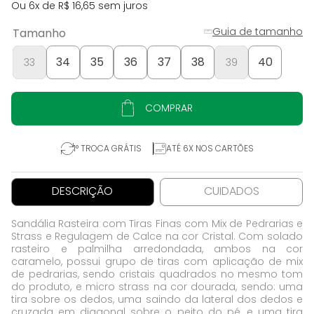
Ou
6
x de
R$
16
,
65
sem juros
Guia de tamanho
Tamanho
34
35
36
37
38
40
33
39
COMPRAR
1° TROCA GRÁTIS
ATÉ 6X NOS CARTÕES
DESCRIÇÃO
CUIDADOS
Sandália Rasteira com Tiras Finas com Mix de Pedrarias e
Strass e Regulagem de Calce na cor Cristal. Com solado
rasteiro e palmilha arredondada, ambos na cor
caramelo, possui grupo de tiras com aplicação de mix
de pedrarias, sendo cristais quadrados no mesmo tom
do produto, e micro strass na cor dourada, sendo: uma
tira sobre os dedos, uma saindo da lateral dos dedos e
cruzada em diagonal sobre o peito do pé, e uma tira