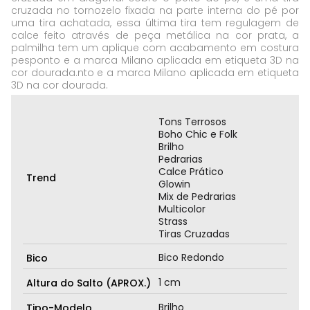
cruzada no tornozelo fixada na parte interna do pé por
uma tira achatada, essa última tira tem regulagem de
calce feito através de peça metálica na cor prata, a
palmilha tem um aplique com acabamento em costura
pesponto e a marca Milano aplicada em etiqueta 3D na
cor dourada.nto e a marca Milano aplicada em etiqueta
3D na cor dourada.
Tons Terrosos
Boho Chic e Folk
Brilho
Pedrarias
Calce Prático
Trend
Glowin
Mix de Pedrarias
Multicolor
Strass
Tiras Cruzadas
Bico Redondo
Bico
1 cm
Altura do Salto (APROX.)
Brilho
Tipo-Modelo