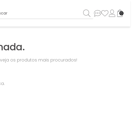
ar
0
nada.
u veja os produtos mais procurados!
ca.