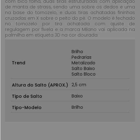
com bico folha, duas tiras estruturadas com aplicação
de manta de strass, sendo uma sobre os dedos e uma
na base do tornozelo, e duas tiras achatadas fininhas
cruzadas em X sobre o peito do pé. O modelo é fechado
no tornozelo por tira achatada com ajuste de
regulagem por fivela e a marca Milano vai aplicada na
palmilha em etiqueta 3D na cor dourada.
Brilho
Pedrarias
Trend
Metalizado
Salto Baixo
Salto Bloco
2,5 cm
Altura do Salto (APROX.)
Baixo
Tipo de Salto
Brilho
Tipo-Modelo