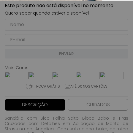
Este produto não está disponível no momento
Quero saber quando estiver disponível
ENVIAR
1° TROCA GRÁTIS
ATÉ 6X NOS CARTÕES
DESCRIÇÃO
CUIDADOS
Sandália com Bico Folha Salto Bloco Baixo e Tiras
Cruzadas com Detalhes em Aplicação de Manta de
Strass na cor Angelical. Com salto bloco baixo, palmilha