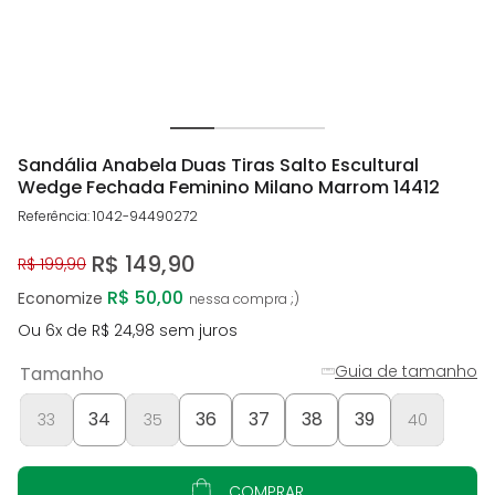
Sandália Anabela Duas Tiras Salto Escultural
Wedge Fechada Feminino Milano Marrom 14412
Referência
:
1042-94490272
R$
149
,
90
R$
199
,
90
R$ 50,00
Economize
Ou
6
x de
R$
24
,
98
sem juros
Guia de tamanho
Tamanho
34
36
37
38
39
33
35
40
COMPRAR