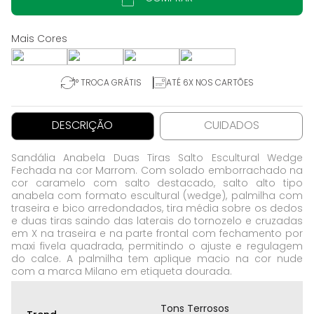
1° TROCA GRÁTIS
ATÉ 6X NOS CARTÕES
DESCRIÇÃO
CUIDADOS
Sandália Anabela Duas Tiras Salto Escultural Wedge
Fechada na cor Marrom. Com solado emborrachado na
cor caramelo com salto destacado, salto alto tipo
anabela com formato escultural (wedge), palmilha com
traseira e bico arredondados, tira média sobre os dedos
e duas tiras saindo das laterais do tornozelo e cruzadas
em X na traseira e na parte frontal com fechamento por
maxi fivela quadrada, permitindo o ajuste e regulagem
do calce. A palmilha tem aplique macio na cor nude
com a marca Milano em etiqueta dourada.
Tons Terrosos