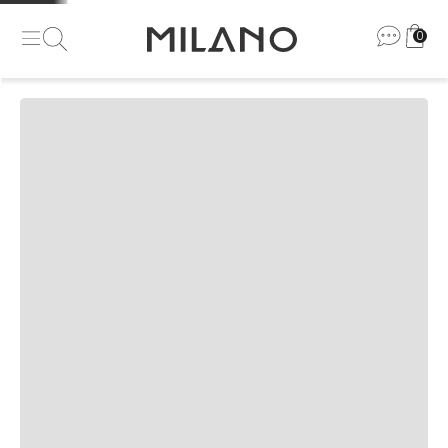
0
Se inscreva e receba nossas
novidades e promoções
Masc
Fem
Ao clicar em enviar você aceita nossos termos em nossa
política de
privacidade