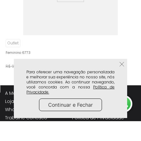
Outlet
Feminino 6773
R$
59
,
90
R$
99
,
90
Para oferecer uma navegação personalizada
e melhorar sua experiência no nosso site, nós
utilizamos cookies. Ao continuar navegando,
você concorda com a nossa
Política de
Privacidade.
A Marca
Atendimento
Lojas Físicas
Frete e Entrega
Continuar e Fechar
Whatsapp Lojas Físicas
Trocas e Devolução
Trabalhe Conosco
Política de Privacidade
Perguntas Frequentes
Compre pelo Telefone
Siga a Milano