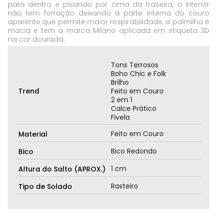
para dentro e pisando por cima da traseira, o interior
não tem forração deixando a parte interna do couro
aparente que permite maior respirabilidade, a palmilha é
macia e tem a marca Milano aplicada em etiqueta 3D
na cor dourada.
Tons Terrosos
Boho Chic e Folk
Brilho
Trend
Feito em Couro
2 em 1
Calce Prático
Fivela
Feito em Couro
Material
Bico Redondo
Bico
1 cm
Altura do Salto (APROX.)
Rasteiro
Tipo de Solado