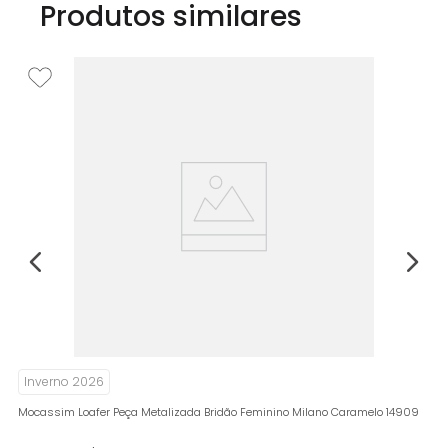
Produtos similares
I
Mo
14
R
Inverno 2026
Mocassim Loafer Peça Metalizada Bridão Feminino Milano Caramelo 14909