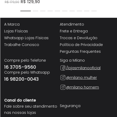
R$
129
,
90
R$
179
,
90
A Marca
Atendimento
Lojas Físicas
Frete e Entrega
Whatsapp Lojas Físicas
Trocas e Devolução
Trabalhe Conosco
Política de Privacidade
Perguntas Frequentes
Compre pelo Telefone
Siga a Milano
16 3705-9560
/lojasmilanooficial
Compre pelo Whatsapp
@milano mulher
16 98200-0043
@milano homem
Canal do cliente
Segurança
Fale sobre seu atendimento
nas nossas lojas