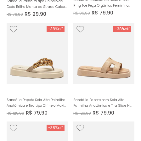
Sandália Rasteira tipo Chinelo de
Ring Toe Peça Orgânico Feminino
Dedo Brilho Manta de Strass Calce
Milano Marrom 14200
R$
79
,
90
Prático Regulagem Feminino Milano
R$
29
,
90
R$
99
,
90
R$
79
,
90
Rosado 13932
-
38%
-
38%
Sandália Papete Sola Alta Palmilha
Sandália Papete com Sola Alta
Anatômica e Tira tipo Chinelo Maxi
Palmilha Anatômica e Tira Slide H
Corrente Feminino Milano Off White
com Textura Croco Feminino Milano
R$
79
,
90
R$
79
,
90
R$
129
,
90
R$
129
,
90
14254
Amendoa 14253
-
38%