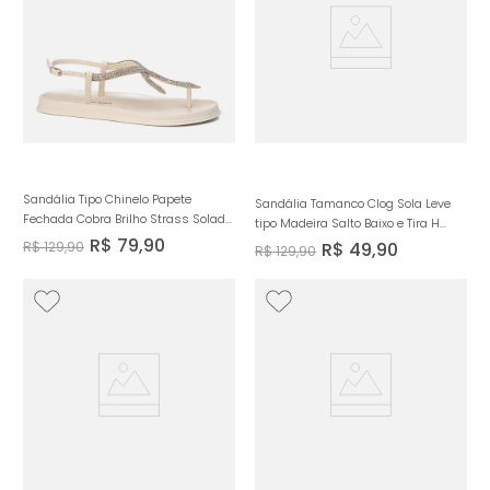
Sandália Tipo Chinelo Papete
Sandália Tamanco Clog Sola Leve
Fechada Cobra Brilho Strass Solado
tipo Madeira Salto Baixo e Tira H
Emborrachado Metalizado Macio
R$
79
,
90
Rebites Feminino Milano Marrom
R$
129
,
90
R$
49
,
90
R$
129
,
90
Anatômico Conforto Feminino
14454
Milano Off White 14008