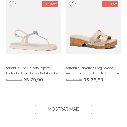
-
38%
-
73%
Sandália Tipo Chinelo Papete
Sandália Tamanco Clog Solado
Fechada Brilho Strass Detalhe Flor
Amadeirado Tira H Rebites Feminino
Solado Emborrachado Macio
Milano Bege 14458
R$
79
,
90
R$
39
,
90
R$
129
,
90
R$
149
,
90
Anatômico Conforto Feminino
Milano Off White 14007
MOSTRAR MAIS