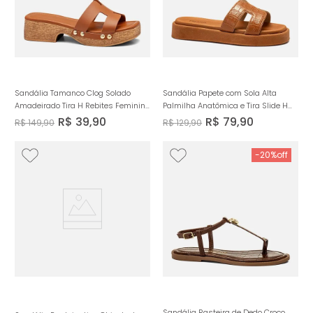
Sandália Tamanco Clog Solado
Sandália Papete com Sola Alta
Amadeirado Tira H Rebites Feminino
Palmilha Anatômica e Tira Slide H
Milano Caramelo 14458
com Textura Croco Feminino Milano
R$
39
,
90
R$
79
,
90
R$
149
,
90
R$
129
,
90
Caramelo 14253
-
20%
Sandália Rasteira de Dedo Croco