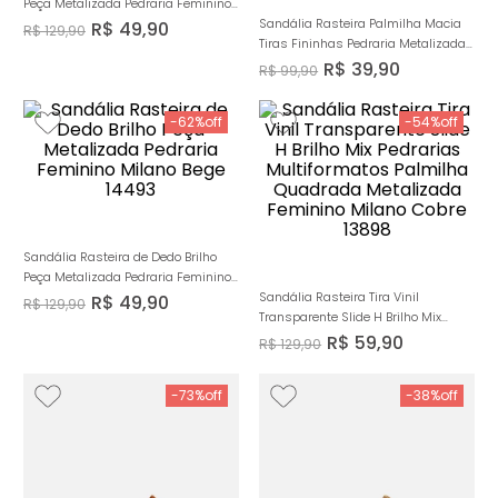
Peça Metalizada Pedraria Feminino
Milano Caramelo 14493
Sandália Rasteira Palmilha Macia
R$
49
,
90
R$
129
,
90
Tiras Fininhas Pedraria Metalizada
com Formato Orgânico e Calce
R$
39
,
90
R$
99
,
90
Prático Feminino Milano Caramelo
14218
-
62%
-
54%
Sandália Rasteira de Dedo Brilho
Peça Metalizada Pedraria Feminino
Milano Bege 14493
Sandália Rasteira Tira Vinil
R$
49
,
90
R$
129
,
90
Transparente Slide H Brilho Mix
Pedrarias Multiformatos Palmilha
R$
59
,
90
R$
129
,
90
Quadrada Metalizada Feminino
Milano Cobre 13898
-
73%
-
38%