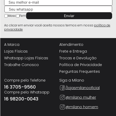
Masc
Fem
Ao clicar em enviar você aceita nossos termos em nossa
política de
privacidade
A Marca
Atendimento
Lojas Físicas
Frete e Entrega
Whatsapp Lojas Físicas
Trocas e Devolução
Trabalhe Conosco
Política de Privacidade
Perguntas Frequentes
Compre pelo Telefone
Siga a Milano
16 3705-9560
/lojasmilanooficial
Compre pelo Whatsapp
@milano mulher
16 98200-0043
@milano homem