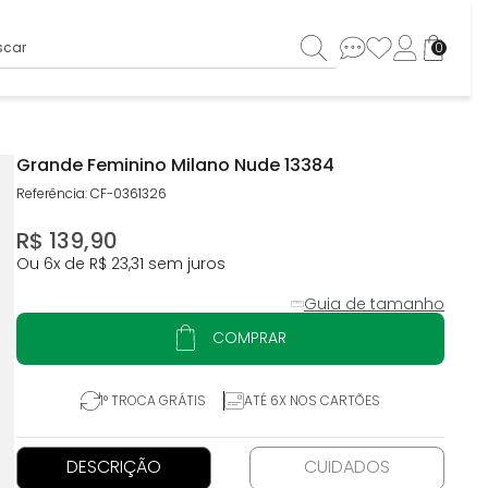
ar
0
Grande Feminino Milano Nude 13384
Referência
:
CF-0361326
R$
139
,
90
Ou
6
x de
R$
23
,
31
sem juros
Guia de tamanho
COMPRAR
1° TROCA GRÁTIS
ATÉ 6X NOS CARTÕES
DESCRIÇÃO
CUIDADOS