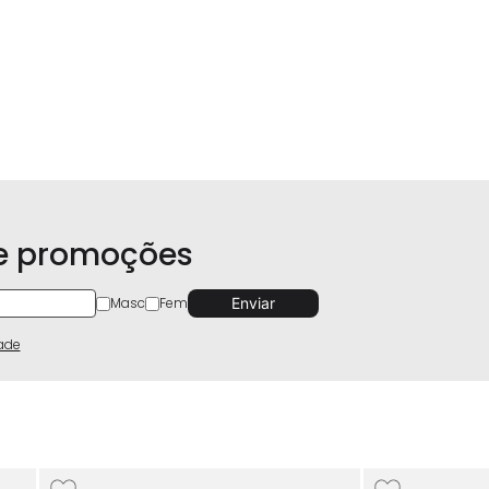
 e promoções
Masc
Fem
dade