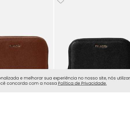
lizada e melhorar sua experiência no nosso site, nós utiliz
você concorda com a nossa
Política de Privacidade.
 Couro 12 Porta-cartões 3
Carteira Média Couro 12 Porta-cartõ
lso Zíper Feminina Milano
Divisórias 1 Bolso Zíper Feminina Mil
Preto 14898
R$
199
,
90