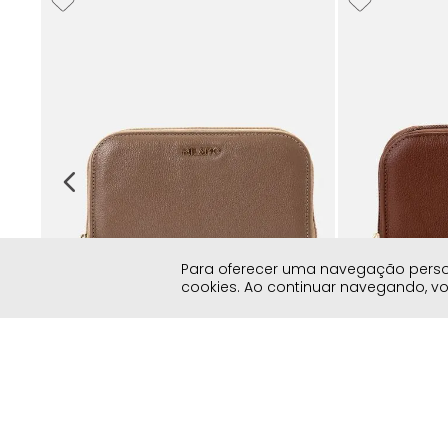
383
Para oferecer uma navegação persona
cookies. Ao continuar navegando, 
Carteira Média Couro 12 Porta-cartões 3
Carteira Média
Divisórias 1 Bolso Zíper Feminina Milano
Divisórias 1 Bo
Grigio 14898
Pinhão 14898
R$
199
,
90
R$
199
,
90