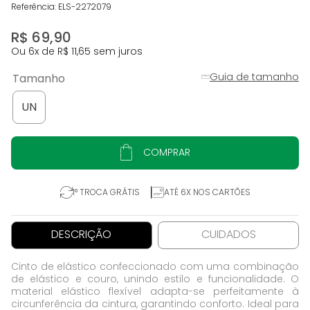
Referência
:
ELS-2272079
R$
69
,
90
Ou
6
x de
R$
11
,
65
sem juros
Guia de tamanho
Tamanho
UN
COMPRAR
1° TROCA GRÁTIS
ATÉ 6X NOS CARTÕES
DESCRIÇÃO
CUIDADOS
Cinto de elástico confeccionado com uma combinação
de elástico e couro, unindo estilo e funcionalidade. O
material elástico flexível adapta-se perfeitamente à
circunferência da cintura, garantindo conforto. Ideal para