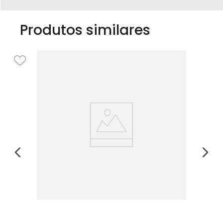
Produtos similares
Ca
R