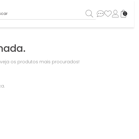
ar
0
nada.
u veja os produtos mais procurados!
ca.