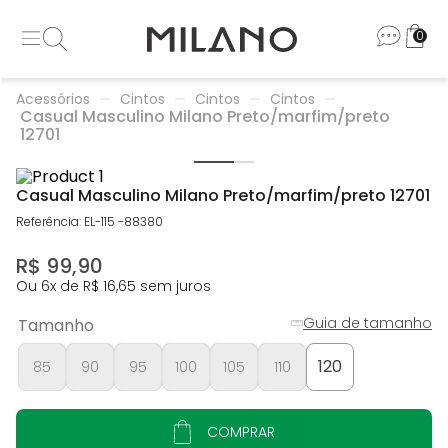
0
Acessórios
Cintos
Cintos
Cintos
Casual Masculino Milano Preto/marfim/preto
12701
Casual Masculino Milano Preto/marfim/preto 12701
Referência
:
EL-115 -88380
R$
99
,
90
Ou
6
x de
R$
16
,
65
sem juros
Guia de tamanho
Tamanho
120
85
90
95
100
105
110
COMPRAR