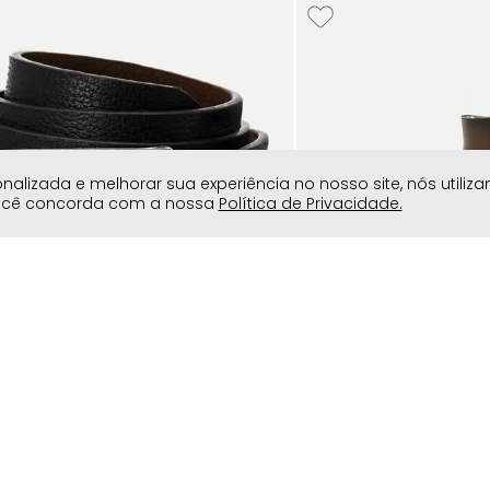
lizada e melhorar sua experiência no nosso site, nós utiliz
você concorda com a nossa
Política de Privacidade.
asculino Milano Preto/castanho
Cinto Casual Couro Láte
Preto Fosco Milano Café
0
R$
129
,
90