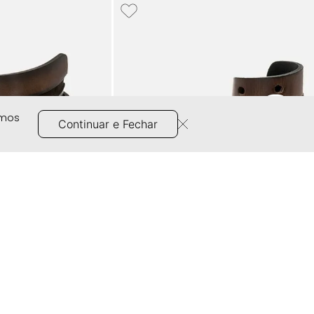
amos
Continuar e Fechar
go e Nobuk Fivela
Cinto Casual Couro Látego Rústico Five
/Café 14671
Pinos Grafite Escovado Milano Café 146
R$
129
,
90