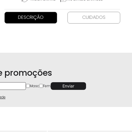
DESCRIÇÃO
CUIDADOS
 e promoções
Masc
Fem
dade