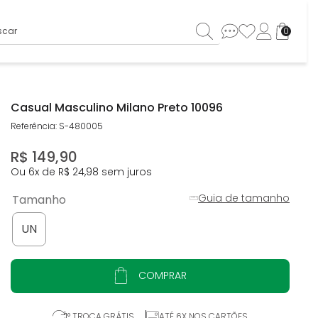
ar
0
Casual Masculino Milano Preto 10096
Referência
:
S-480005
R$
149
,
90
Ou
6
x de
R$
24
,
98
sem juros
Guia de tamanho
Tamanho
UN
COMPRAR
1° TROCA GRÁTIS
ATÉ 6X NOS CARTÕES