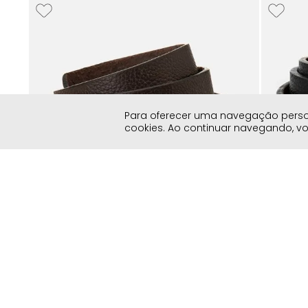
5
Para oferecer uma navegação persona
cookies. Ao continuar navegando, 
Casual Masculino Milano Cafe 14915
Casual M
14884
R$
99
,
90
R$
129
,
9