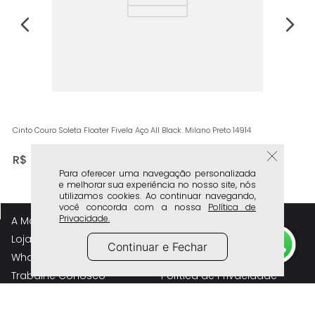
Cinto Couro Soleta Floater Fivela Aço All Black. Milano Preto 14914
R$
99
,
90
Para oferecer uma navegação personalizada
e melhorar sua experiência no nosso site, nós
utilizamos cookies. Ao continuar navegando,
você concorda com a nossa
Política de
Privacidade.
A Marca
Atendimento
Lojas Físicas
Frete e Entrega
Continuar e Fechar
Whatsapp Lojas Físicas
Trocas e Devolução
Trabalhe Conosco
Política de Privacidade
Perguntas Frequentes