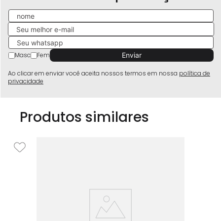
Masc
Fem
Ao clicar em enviar você aceita nossos termos em nossa
política de
privacidade
Produtos similares
Ci
Pr
R