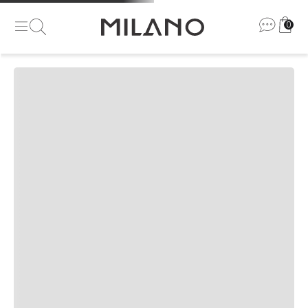
0
Se inscreva e receba nossas
novidades e promoções
Masc
Fem
Ao clicar em enviar você aceita nossos termos em nossa
política de
privacidade