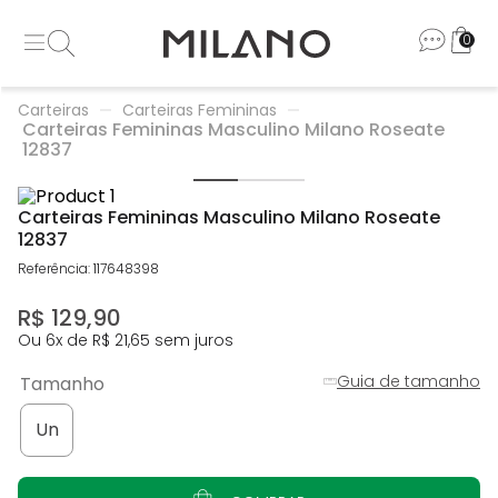
0
Carteiras
Carteiras Femininas
Carteiras Femininas Masculino Milano Roseate
12837
Carteiras Femininas Masculino Milano Roseate
12837
Referência
:
117648398
R$
129
,
90
Ou
6
x de
R$
21
,
65
sem juros
Guia de tamanho
Tamanho
Un