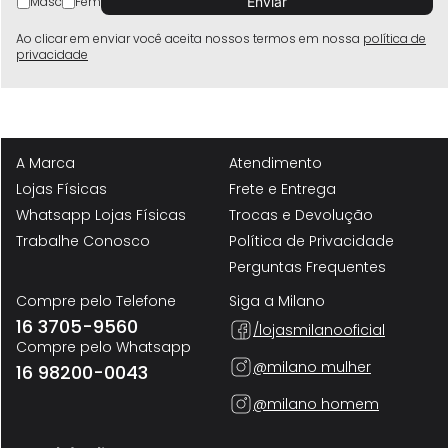
Masc
Fem
Ao clicar em enviar você aceita nossos termos em nossa
política de
privacidade
Produtos similares
A Marca
Atendimento
Lojas Físicas
Frete e Entrega
Whatsapp Lojas Físicas
Trocas e Devolução
Trabalhe Conosco
Política de Privacidade
Perguntas Frequentes
Compre pelo Telefone
Siga a Milano
16 3705-9560
/lojasmilanooficial