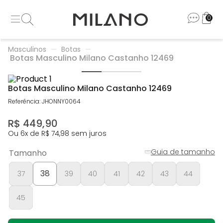
0
Masculinos
Botas
Botas Masculino Milano Castanho 12469
Botas Masculino Milano Castanho 12469
Referência
:
JHONNY0064
R$
449
,
90
Ou
6
x de
R$
74
,
98
sem juros
Guia de tamanho
Tamanho
38
37
39
40
41
42
43
44
45