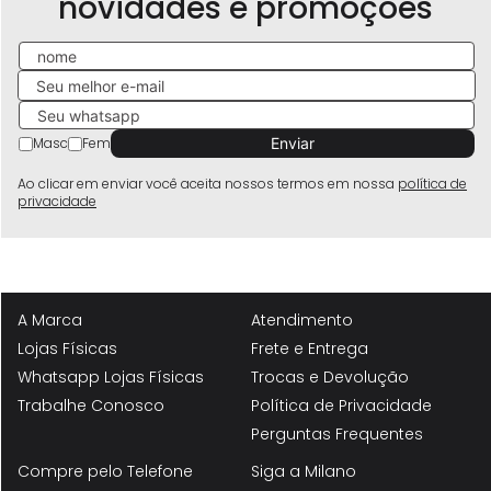
novidades e promoções
Masc
Fem
Ao clicar em enviar você aceita nossos termos em nossa
política de
privacidade
A Marca
Atendimento
Lojas Físicas
Frete e Entrega
Whatsapp Lojas Físicas
Trocas e Devolução
Trabalhe Conosco
Política de Privacidade
Perguntas Frequentes
Compre pelo Telefone
Siga a Milano