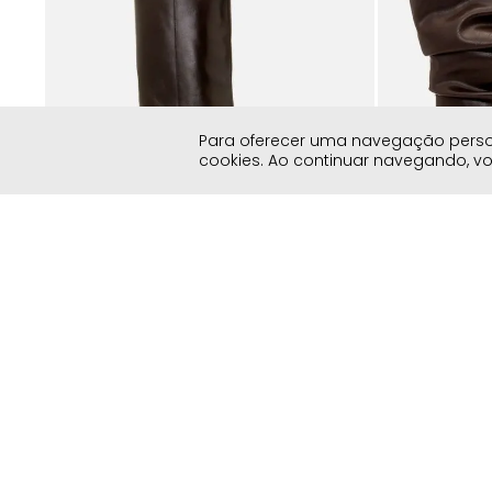
Médio
o e
er
Para oferecer uma navegação persona
cookies. Ao continuar navegando, 
Preview - Verão 2027
Feito em Couro
Inverno 2026
Bota em Couro Western Cano Alto Salto
Bota Cano Mé
Médio Bloco Capa Feminino Milano Café
Salto Anabela
14766
14693
R$
599
,
90
R$
299
,
90
A Marca
Atendimento