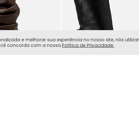
lizada e melhorar sua experiência no nosso site, nós utiliz
você concorda com a nossa
Política de Privacidade.
Inverno 2026
Feito em Couro
dio Slouchy Enrugado
Bota Couro Cano Médio Capa co
 Feminino Milano Café
Fivela Salto Alto Bloco Feminino Mi
Preto 14763
R$
499
,
90
Compre pelo Telefone
Siga a Milano