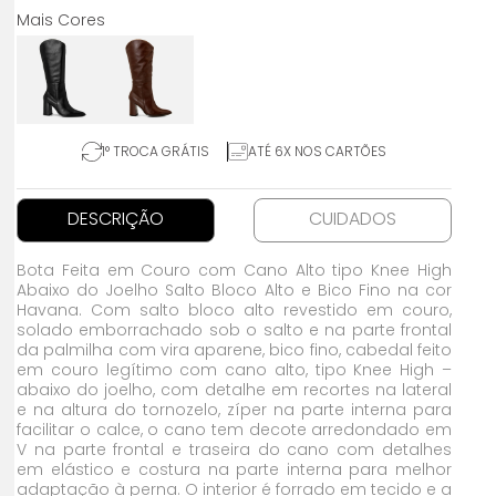
1° TROCA GRÁTIS
ATÉ 6X NOS CARTÕES
DESCRIÇÃO
CUIDADOS
Bota Feita em Couro com Cano Alto tipo Knee High
Abaixo do Joelho Salto Bloco Alto e Bico Fino na cor
Havana. Com salto bloco alto revestido em couro,
solado emborrachado sob o salto e na parte frontal
da palmilha com vira aparene, bico fino, cabedal feito
em couro legítimo com cano alto, tipo Knee High –
abaixo do joelho, com detalhe em recortes na lateral
e na altura do tornozelo, zíper na parte interna para
facilitar o calce, o cano tem decote arredondado em
V na parte frontal e traseira do cano com detalhes
em elástico e costura na parte interna para melhor
adaptação à perna. O interior é forrado em tecido e a