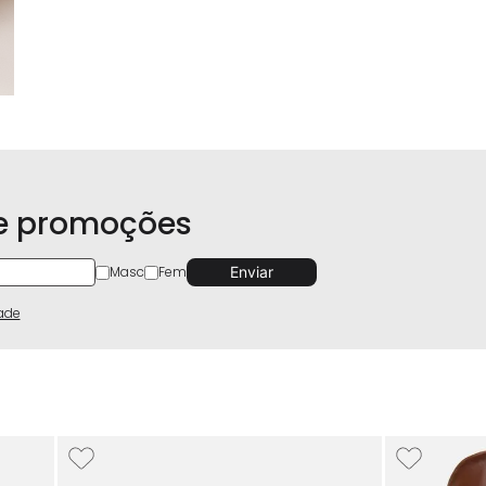
 e promoções
Masc
Fem
dade