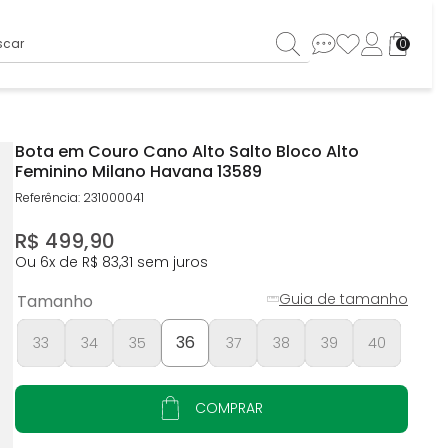
ar
0
Bota em Couro Cano Alto Salto Bloco Alto
Feminino Milano Havana 13589
Referência
:
231000041
R$
499
,
90
Ou
6
x de
R$
83
,
31
sem juros
Guia de tamanho
Tamanho
36
33
34
35
37
38
39
40
COMPRAR