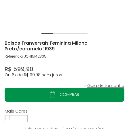
Bolsas Tranversais Feminina Milano
Preto/caramelo 11939
Referência
:
JC-115142305
R$
599
,
90
Ou
6
x de
R$
99
,
98
sem juros
Guia de tamanho
COMPRAR