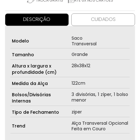
1° TROCA GRÁTIS
ATÉ 6X NOS CARTÕES
DESCRIÇÃO
CUIDADOS
Saco
Modelo
Transversal
Grande
Tamanho
28x38x12
Altura x largura x
profundidade (cm)
122cm
Medida da Alça
3 divisórias, 1 zíper, 1 bolso
Bolsos/Divisórias
menor
Internas
ziper
Tipo de Fechamento
Alça Transversal Opcional
Trend
Feita em Couro