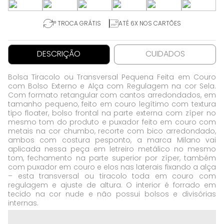
1° TROCA GRÁTIS
ATÉ 6X NOS CARTÕES
DESCRIÇÃO
CUIDADOS
Bolsa Tiracolo ou Transversal Pequena Feita em Couro
com Bolso Externo e Alça com Regulagem na cor Sela.
Com formato retangular com cantos arredondados, em
tamanho pequeno, feito em couro legítimo com textura
tipo floater, bolso frontal na parte externa com zíper no
mesmo tom do produto e puxador feito em couro com
metais na cor chumbo, recorte com bico arredondado,
ambos com costura pesponto, a marca Milano vai
aplicada nessa peça em letreiro metálico no mesmo
tom, fechamento na parte superior por zíper, também
com puxador em couro e elos nas laterais fixando a alça
– esta transversal ou tiracolo toda em couro com
regulagem e ajuste de altura. O interior é forrado em
tecido na cor nude e não possui bolsos e divisórias
internas.